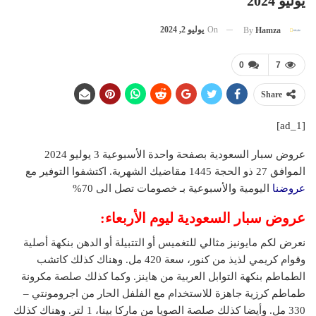
يوليو 2024
On
يوليو 2, 2024
By
Hamza
0
7
Share
[ad_1]
عروض سبار السعودية بصفحة واحدة الأسبوعية 3 يوليو 2024
الموافق 27 ذو الحجة 1445 مقاضيك الشهرية. اكتشفوا التوفير مع
عروضنا
اليومية والأسبوعية بـ خصومات تصل الى 70%
عروض سبار السعودية
ليوم الأربعاء:
نعرض لكم مايونيز مثالي للتغميس أو التتبيلة أو الدهن بنكهة أصلية
وقوام كريمي لذيذ من كنور، سعة 420 مل. وهناك كذلك كاتشب
الطماطم بنكهة التوابل العربية من هاينز. وكما كذلك صلصة مكرونة
طماطم كرزية جاهزة للاستخدام مع الفلفل الحار من اجرومونتي –
330 مل. وأيضا كذلك صلصة الصويا من ماركا بينا، 1 لتر. وهناك كذلك