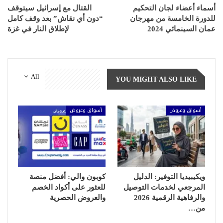
أسماء أعضاء لجان التحكيم
القتال مع إسرائيل سيتوقف
للدورة الخامسة من مهرجان
“دون أي نقاش” بعد وقف كامل
عمان السينمائي 2024
لإطلاق النار في غزة
All
YOU MIGHT ALSO LIKE
أسواق وعروض
أسواق وعروض
ويكيبيديا التوفير: الدليل
كوبون والي: أفضل منصة
المرجعي لخدمات التوصيل
للعثور على أكواد الخصم
والرفاهية الرقمية 2026
والعروض الحصرية
من…