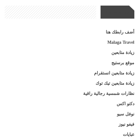
مواقع صديقة
أضف رابطك هنا
Malaga Travel
زيادة متابعين
موقع برستيج
زيادة متابعين انستقرام
زيادة متابعين تيك توك
نظارات شمسية رجالية راقية
دكتو اكس
نوفل سيو
فيفو نيوز
عبايات