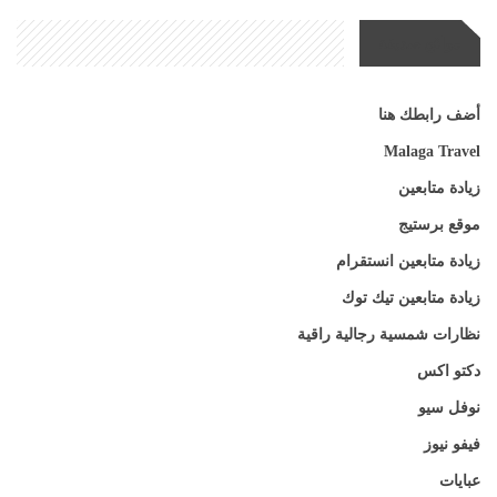
مواقع صديقة
أضف رابطك هنا
Malaga Travel
زيادة متابعين
موقع برستيج
زيادة متابعين انستقرام
زيادة متابعين تيك توك
نظارات شمسية رجالية راقية
دكتو اكس
نوفل سيو
فيفو نيوز
عبايات