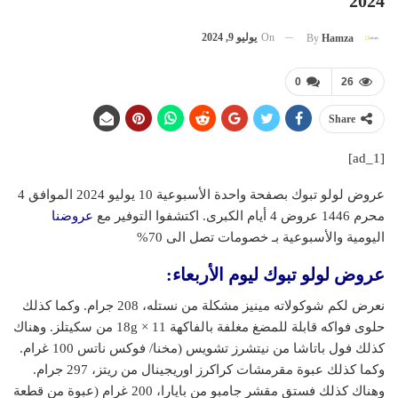
2024
On
يوليو 9, 2024
By
Hamza
0
26
Share
[ad_1]
عروض لولو تبوك بصفحة واحدة الأسبوعية 10 يوليو 2024 الموافق 4
محرم 1446 عروض 4 أيام الكبرى. اكتشفوا التوفير مع
عروضنا
اليومية والأسبوعية بـ خصومات تصل الى 70%
عروض لولو تبوك
ليوم الأربعاء:
نعرض لكم شوكولاته مينيز مشكلة من نستله، 208 جرام. وكما كذلك
حلوى فواكه قابلة للمضغ مغلفة بالفاكهة 11 × 18g من سكيتلز. وهناك
كذلك فول باتاشا من نيتشرز تشويس (مخنا/ فوكس ناتس 100 غرام.
وكما كذلك عبوة مقرمشات كراكرز اوريجينال من ريتز، 297 جرام.
وهناك كذلك فستق مقشر جامبو من بايارا، 200 غرام (عبوة من قطعة