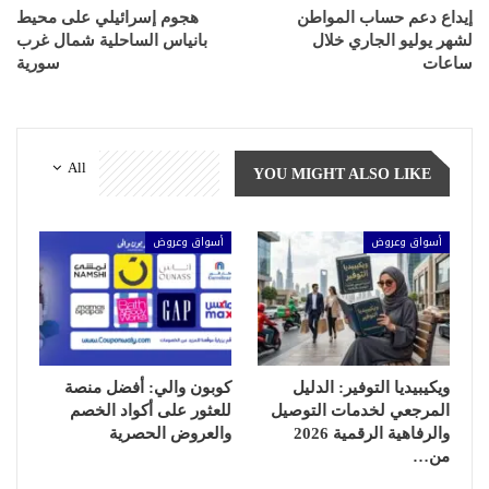
إيداع دعم حساب المواطن
هجوم إسرائيلي على محيط
لشهر يوليو الجاري خلال
بانياس الساحلية شمال غرب
ساعات
سورية
All
YOU MIGHT ALSO LIKE
أسواق وعروض
أسواق وعروض
ويكيبيديا التوفير: الدليل
كوبون والي: أفضل منصة
المرجعي لخدمات التوصيل
للعثور على أكواد الخصم
والرفاهية الرقمية 2026
والعروض الحصرية
من…