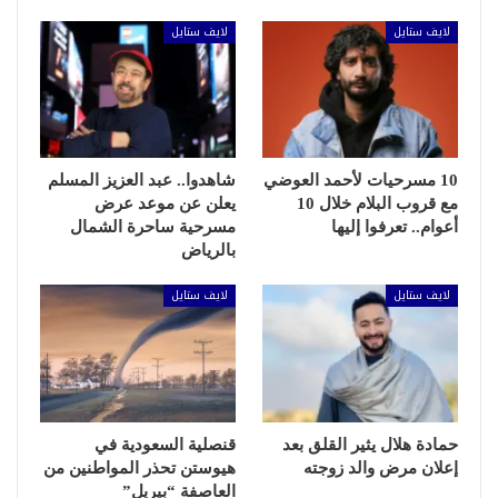
لايف ستايل
لايف ستايل
10 مسرحيات لأحمد العوضي
شاهدوا.. عبد العزيز المسلم
مع قروب البلام خلال 10
يعلن عن موعد عرض
أعوام.. تعرفوا إليها
مسرحية ساحرة الشمال
بالرياض
لايف ستايل
لايف ستايل
حمادة هلال يثير القلق بعد
قنصلية السعودية في
إعلان مرض والد زوجته
هيوستن تحذر المواطنين من
العاصفة “بيريل”