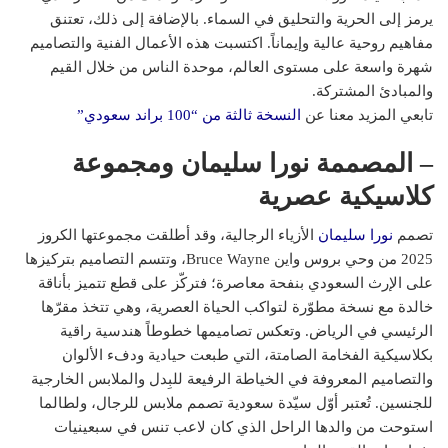
يرمز إلى الحرية والتحليق في السماء. بالإضافة إلى ذلك، تعتنق
مفاهيم روحية عالية وإيماناً. اكتسبت هذه الأعمال الفنية والتصاميم
شهرة واسعة على مستوى العالم، موحدة الناس من خلال القيم
والمبادئ المشتركة.
تابعي المزيد معنا عن
النسخة ثالثة من “100 براند سعودي”
– المصممة نورا سليمان ومجموعة
كلاسيكية عصرية
تصمم
نورا سليمان
الأزياء الرجالية، وقد أطلقت مجموعتها الكروز
2025 من وحي بروس واين Bruce Wayne، وتتسم التصاميم بتركيزها
على الإرث السعودي بنفحة معاصرة؛ فتركّز على قطع تتميز بأناقة
خالدة مع نسخة مطوّرة لتواكب الحياة العصرية، وهي تتخذ مقرّها
الرئيسي في الرياض. وتعكس تصاميمها خطوطاً هندسية راقية
بكلاسيكية الفخامة الصامتة، التي طبعت حيادية ودفء الألوان
والتصاميم المعروفة في الخياطة الرفيعة للبِدل والملابس الخارجية
للجنسين. تُعتبر أوّل سيّدة سعودية تصمم ملابس للرجال، ولطالما
استوحت من والدها الراحل الذي كان لاعب تنس في سبعينيات