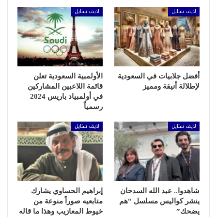
لايف ستايل
لايف ستايل
أفضل جلابيات في السعودية
الأولمبية السعودية تعلن
لإطلالة أنيقة ومميز
قائمة اللاعبين المشاركين
في أولمبياد باريس 2024
رسمياً
لايف ستايل
لايف ستايل
شاهدوا.. عبد الله السدحان
إبراهيم الحساوي يشارك
ينشر كواليس مسلسل “هم
متابعيه صوراً منوعة من
يضحك”
خيوط المعازيب وهذا ما قاله