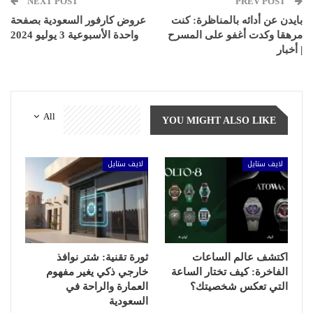
NEXT POST
PREV POST
بايدن عن أدائه بالمناظرة: كنت
عروض كارفور السعودية بصفحة
مرهقا وكدت أغفو على المسرح
واحدة الأسبوعية 3 يوليو 2024
| أخبار
All
YOU MIGHT ALSO LIKE
لايف ستايل
لايف ستايل
اكتشف عالم الساعات
ثورة تقنية: شتر نوافذ
الفاخرة: كيف تختار الساعة
خارجي ذكي يغير مفهوم
التي تعكس شخصيتك؟
العمارة والراحة في
السعودية