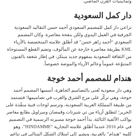
وثمانينيات القرن الماضي.
دار كمل السعودية
تراعي دار كمل للمصمم السعودي أحمد حسن التقاليد السعودية
الحِرفية في العمل اليدوي ولكن بنفحة معاصرة. وكان المصمم
السعودي “أحمد زاهر حسن” قد أطلق علامته المتخصصة بالأزياء
KML بطريقة معاصرة خارجة عن المألوف، وتضم القطع المستوحاة
من الثقافة السعودية بمفهوم جديد مبتكر، في إطار شغفه بالفنون
المتنوّعة عموماً وعالم الأزياء والموضة خصوصاً.
هندام للمصمم أحمد خوجة
وهي دار سعودية تُعنى بالتصاميم الجاهزة، أسسها المصمم أحمد
خوجة، وهي تركّز على مزج الشرق والغرب في تصاميمها؛ فتستمد
من طبيعة المملكة العربية السعودية، وترسم لوحات فنية منفّذة على
الحرير؛ لتطلق أزياء من تي شيرتات وقمصان وسراويل بطابع معاصر
يواكب الألفية الثالثة. بدأ أحمد خوجة مسيرته الرسمية في التصميم
في عام 2016 عندما أطلق علامته التجارية “HINDAMME”، وهو
كلمة “هندام” بالعربية، ويشير إلى امتلاك الشكل المثالي في تناغم