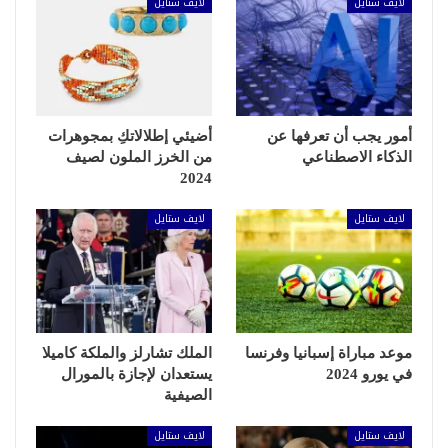
لايف ستايل
لايف ستايل
أمور يجب أن تعرفها عن
أضيئي إطلالاتكِ بمجوهرات
الذكاء الاصطناعي
من الخرز الملون لصيف
2024
لايف ستايل
لايف ستايل
موعد مباراة إسبانيا وفرنسا
الملك تشارلز والملكة كاميلا
في يورو 2024
يستعدان لإجازة بالمورال
الصيفية
لايف ستايل
لايف ستايل