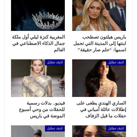
باريس هيلتون تصطحب
المغربية كنزة ليلي أول ملكة
ابنتها إلى المدينة التي تحمل
جمال الذكاء الاصطناعي في
اسمها: “حلم صار حقيقة”
العالم
لايف ستايل
لايف ستايل
الساري الهندي يطغى على
فيديو.. بدلات رسمية
إطلالات عائلة أمباني في
للحفلات من وحي أسبوع
حفلات ما قبل الزفاف
الموضة في باريس
لايف ستايل
لايف ستايل