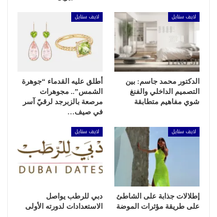
لايف ستايل
لايف ستايل
الدكتور محمد جاسم: بين
أطلق عليه القدماء “جوهرة
التصميم الداخلي والفنغ
الشمس”.. مجوهرات
شوي مفاهيم متطابقة
مرصعة بالزبرجد لرقيّ آسر
في صيف…
لايف ستايل
لايف ستايل
إطلالات جذابة على الشاطئ
دبي للرطب يواصل
على طريقة مؤثرات الموضة
الاستعدادات لدورته الأولى