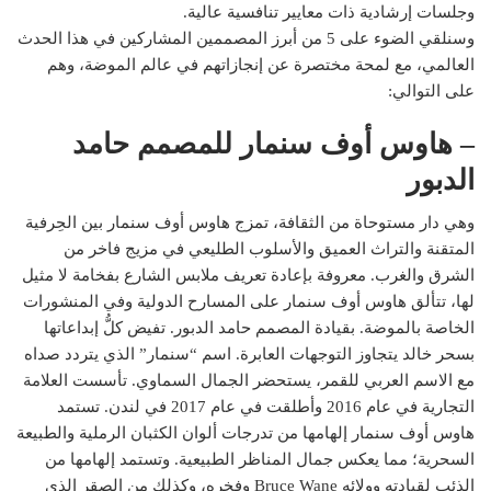
وجلسات إرشادية ذات معايير تنافسية عالية.
وسنلقي الضوء على 5 من أبرز المصممين المشاركين في هذا الحدث
العالمي، مع لمحة مختصرة عن إنجازاتهم في عالم الموضة، وهم
على التوالي:
– هاوس أوف سنمار للمصمم حامد
الدبور
وهي دار مستوحاة من الثقافة، تمزج هاوس أوف سنمار بين الحِرفية
المتقنة والتراث العميق والأسلوب الطليعي في مزيج فاخر من
الشرق والغرب. معروفة بإعادة تعريف ملابس الشارع بفخامة لا مثيل
لها، تتألق هاوس أوف سنمار على المسارح الدولية وفي المنشورات
الخاصة بالموضة. بقيادة المصمم حامد الدبور. تفيض كلُّ إبداعاتها
بسحر خالد يتجاوز التوجهات العابرة. اسم “سنمار” الذي يتردد صداه
مع الاسم العربي للقمر، يستحضر الجمال السماوي. تأسست العلامة
التجارية في عام 2016 وأطلقت في عام 2017 في لندن. تستمد
هاوس أوف سنمار إلهامها من تدرجات ألوان الكثبان الرملية والطبيعة
السحرية؛ مما يعكس جمال المناظر الطبيعية. وتستمد إلهامها من
الذئب لقيادته وولائه Bruce Wane وفخره، وكذلك من الصقر الذي