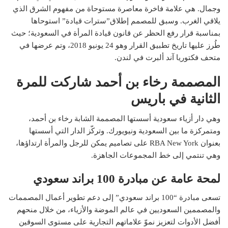
وجمال. هي علامة فاخرة معاصرة مستوحاة من مفهوم الشرق الذي
يلاقي الغرب. وسبق للمصمم إطلاق”سترات قيادة” استوحاها
بمناسبة قرار رفع الحظر عن قانون قيادة المرأة في السعودية؛ حيث
طُرز عليها تاريخ تطبيق القرار وهو 24 يونيو 2018، وتم عرضها في
متحف فكتوريا آند ألبرت في لندن.
المصممة رخاء بن أحمد شاركت للمرة
الثانية في باريس
وهي دار أزياء سعودية أسستها المصممة الشابة رخاء بن أحمد،
ومتمركزة ما بين السعودية ونيويورك. وتركّز الدار التي أسستها
بعنوان RBA New York على تصاميم يمكن للرجل والمرأة ارتداؤها،
وهي تنتمي إلى خط المجموعات الجاهزة.
لمحة عامة عن مبادرة 100 براند سعودي
تسعى مبادرة “100 براند سعودي” إلى دعم تطوير أعمال المصممات
والمصممين السعوديين في عالم الموضة والأزياء، من خلال منحهم
أفضل الأدوات لتعزيز نموّ علاماتهم التجارية على مستوى السوقين