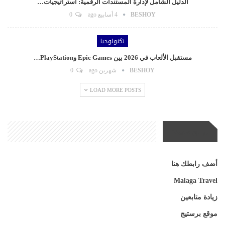
الدليل الشامل لإدارة المستندات الرقمية: استراتيجيات…
BESHOY
4 أسابيع ago
0
تكنولوجيا
مستقبل الألعاب في 2026 بين Epic Games وPlayStation…
BESHOY
شهرين ago
0
LOAD MORE POSTS
مواقع صديقة
أضف رابطك هنا
Malaga Travel
زيادة متابعين
موقع برستيج