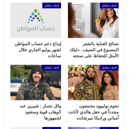
لايف ستايل
لايف ستايل
نصائح للعناية بالشعر
إيداع دعم حساب المواطن
المصبوغ في الصيف.. دليلك
لشهر يوليو الجاري خلال
الأمثل للحفاظ على صحته
ساعات
لايف ستايل
لايف ستايل
نجوم بوليوود يجتمعون
وائل جسار : شيرين عبد
مجدداً في حفل هالدي لأنانت
الوهاب قوية وستعود
أمباني وراديكا ميرشانت
لجمهورها