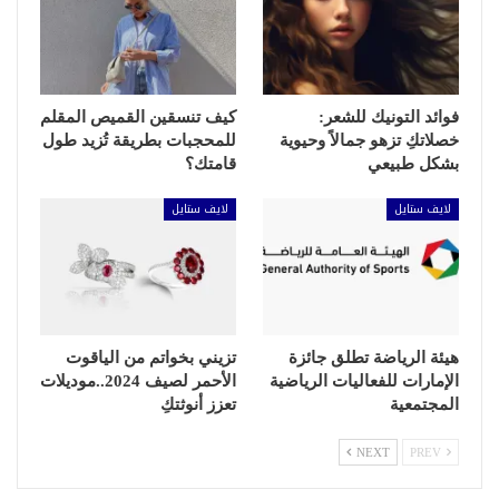
فوائد التونيك للشعر:
كيف تنسقين القميص المقلم
خصلاتكِ تزهو جمالاً وحيوية
للمحجبات بطريقة تُزيد طول
بشكل طبيعي
قامتك؟
لايف ستايل
لايف ستايل
هيئة الرياضة تطلق جائزة
تزيني بخواتم من الياقوت
الإمارات للفعاليات الرياضية
الأحمر لصيف 2024..موديلات
المجتمعية
تعزز أنوثتكِ
NEXT
PREV