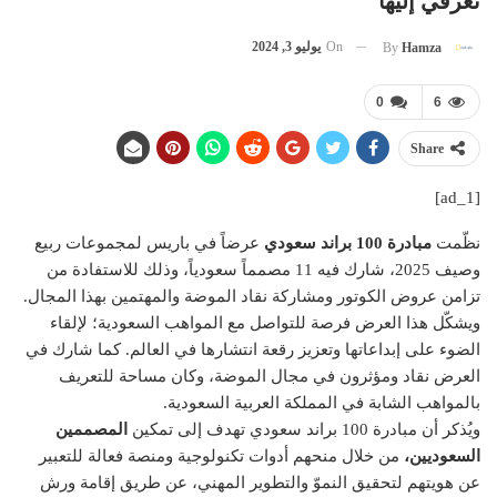
تعرّفي إليها
On
يوليو 3, 2024
By
Hamza
0
6
Share
[ad_1]
نظّمت
مبادرة 100 براند سعودي
عرضاً في باريس لمجموعات ربيع
وصيف 2025، شارك فيه 11 مصمماً سعودياً، وذلك للاستفادة من
تزامن عروض الكوتور ومشاركة نقاد الموضة والمهتمين بهذا المجال.
ويشكّل هذا العرض فرصة للتواصل مع المواهب السعودية؛ لإلقاء
الضوء على إبداعاتها وتعزيز رقعة انتشارها في العالم. كما شارك في
العرض نقاد ومؤثرون في مجال الموضة، وكان مساحة للتعريف
بالمواهب الشابة في المملكة العربية السعودية.
ويُذكر أن مبادرة 100 براند سعودي تهدف إلى تمكين
المصممين
السعوديين،
من خلال منحهم أدوات تكنولوجية ومنصة فعالة للتعبير
عن هويتهم لتحقيق النموّ والتطوير المهني، عن طريق إقامة ورش