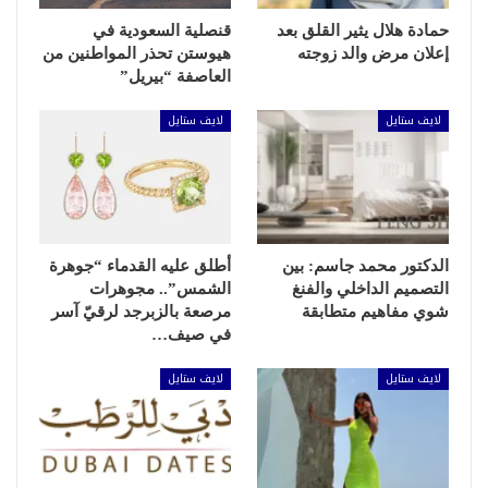
حمادة هلال يثير القلق بعد
قنصلية السعودية في
إعلان مرض والد زوجته
هيوستن تحذر المواطنين من
العاصفة “بيريل”
لايف ستايل
لايف ستايل
الدكتور محمد جاسم: بين
أطلق عليه القدماء “جوهرة
التصميم الداخلي والفنغ
الشمس”.. مجوهرات
شوي مفاهيم متطابقة
مرصعة بالزبرجد لرقيّ آسر
في صيف…
لايف ستايل
لايف ستايل