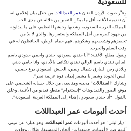
للسعودية
وعبَّر صوت الأردن الفنان
عمر العبداللات
من خلال بيان إعلامي له،
أن تقديمه الأغنية أقل ما يمكن التعبير من خلاله عن مدى الحب
للمملكة العربية السعودية وشعبها وجيشها العظيم، على ما يبذلونه
من جهود كبيرة من أجل المملكة واستقرارها، والذي لا بدّ من
تحفيزهم وتشجيعهم وشكرهم، فهم حماة الوطن، الحافظون له في
وقت السلم والحرب.
ويقول مطلع الأغنية: “أنا جندي سعودي، جندي واحمي حدودي باسم
العالي نبتدي باسم الوالي نبتدي نتكاتف بالأيادي، وانا حامي ديني
وبلادي رص البيارق شمال ويمين، الجيش السعودي درع حصين،
البس الخوذة وشمر يا مشمر إيمان قوة عزيمة نصر”.
وشارك “
العبداللات
” محبيه ومتابعيه، من خلال حسابه الشخصي على
موقع الصور والفيديوهات “إنستغرام” مقطع فيديو من الأغنية، وعلق
بالقول: “أنا جندي سعودي، إهداء إلى المملكة العربية السعودية”.
أحدث ألبومات عمر العبداللات
“ديار ليلى” هو أحدث ألبومات
عمر العبداللات
، وهو عبارة عن ميني
ألبوم ضم 5 أغنيات، جميعها من ألحان الموسيقار طلال، وجاءت