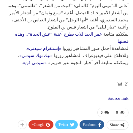
أغاني الـ”ميني ألبوم” كالتالي: “كتبت من الشعر”، “ظلمتني”، وهما
من أشعار الأمير خالد الفيصل، أغنية “سبع وثمان” من أشعار الأمير
محمد السديري، أغنية “أيها الرجل” من أشعار العباس بن الأحنف،
وأغنية “ديار ليلى” من أشعار قيس بن الملوح.
يمكنكم متابعة
عمر العبداللات يطرح أغنية “عش الحياة”.. وهذه
قصتها
لمشاهدة أجمل صور المشاهير زوروا
«إنستغرام سيدتي»
.
وللاطلاع على فيديوغراف المشاهير زوروا
«تيك توك سيدتي»
.
ويمكنكم متابعة آخر أخبار النجوم عبر «تويتر»
«سيدتي فن»
.
[ad_2]
Source link
0
9
Google+
Twitter
Facebook
Share