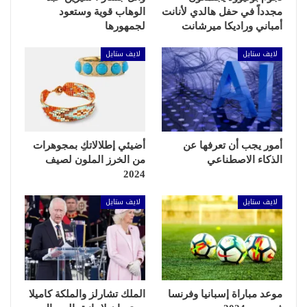
مجدداً في حفل هالدي لأنانت
الوهاب قوية وستعود
أمباني وراديكا ميرشانت
لجمهورها
لايف ستايل
لايف ستايل
أمور يجب أن تعرفها عن
أضيئي إطلالاتكِ بمجوهرات
الذكاء الاصطناعي
من الخرز الملون لصيف
2024
لايف ستايل
لايف ستايل
موعد مباراة إسبانيا وفرنسا
الملك تشارلز والملكة كاميلا