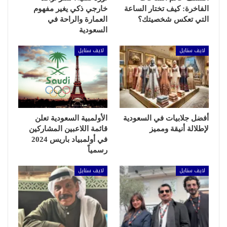
الفاخرة: كيف تختار الساعة
خارجي ذكي يغير مفهوم
التي تعكس شخصيتك؟
العمارة والراحة في
السعودية
لايف ستايل
لايف ستايل
أفضل جلابيات في السعودية
الأولمبية السعودية تعلن
لإطلالة أنيقة ومميز
قائمة اللاعبين المشاركين
في أولمبياد باريس 2024
رسمياً
لايف ستايل
لايف ستايل