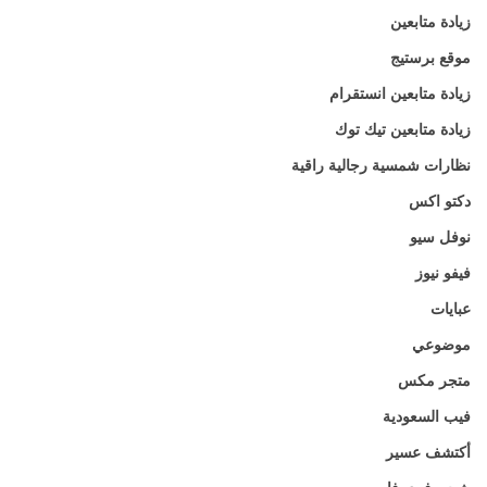
زيادة متابعين
موقع برستيج
زيادة متابعين انستقرام
زيادة متابعين تيك توك
نظارات شمسية رجالية راقية
دكتو اكس
نوفل سيو
فيفو نيوز
عبايات
موضوعي
متجر مكس
فيب السعودية
أكتشف عسير