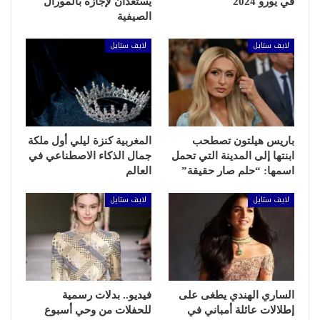
في يورو 2024
يستعدان لإجازة بالمورال
الصيفية
لايف ستايل
لايف ستايل
باريس هيلتون تصطحب
المغربية كنزة ليلي أول ملكة
ابنتها إلى المدينة التي تحمل
جمال الذكاء الاصطناعي في
اسمها: “حلم صار حقيقة”
العالم
لايف ستايل
لايف ستايل
الساري الهندي يطغى على
فيديو.. بدلات رسمية
إطلالات عائلة أمباني في
للحفلات من وحي أسبوع