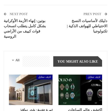
NEXT POST
PREV POST
دليلك لأساسيات النسخ
بوتين: إنهاء الأزمة الأوكرانية
الاحتياطي للهواتف الذكية |
بشكل كامل يتطلب انسحاب
تكنولوجيا
قوات كييف من الأراضي
الروسية
All
YOU MIGHT ALSO LIKE
لايف ستايل
لايف ستايل
اكتشف عالم الساعات
ثورة تقنية: شتر نوافذ