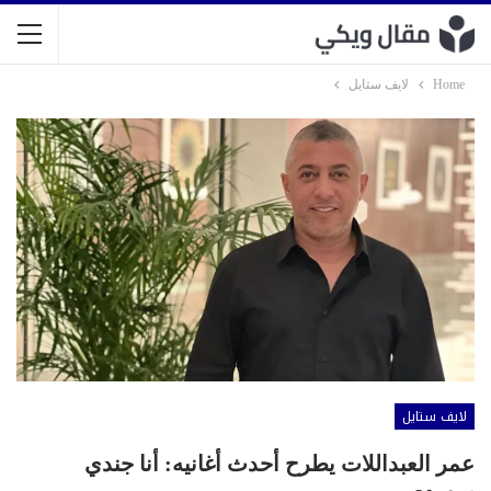
Home
لايف ستايل
لايف ستايل
عمر العبداللات يطرح أحدث أغانيه: أنا جندي