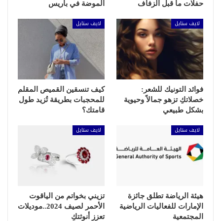
حفلات ما قبل الزفاف
الموضة في باريس
لايف ستايل
لايف ستايل
فوائد التونيك للشعر:
كيف تنسقين القميص المقلم
خصلاتكِ تزهو جمالاً وحيوية
للمحجبات بطريقة تُزيد طول
بشكل طبيعي
قامتك؟
لايف ستايل
لايف ستايل
هيئة الرياضة تطلق جائزة
تزيني بخواتم من الياقوت
الإمارات للفعاليات الرياضية
الأحمر لصيف 2024..موديلات
المجتمعية
تعزز أنوثتكِ