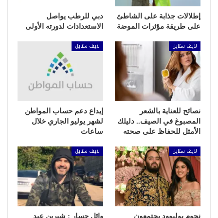
إطلالات جذابة على الشاطئ
دبي للرطب يواصل
على طريقة مؤثرات الموضة
الاستعدادات لدورته الأولى
لايف ستايل
لايف ستايل
نصائح للعناية بالشعر
إيداع دعم حساب المواطن
المصبوغ في الصيف.. دليلك
لشهر يوليو الجاري خلال
الأمثل للحفاظ على صحته
ساعات
لايف ستايل
لايف ستايل
نجوم بوليوود يجتمعون
وائل جسار : شيرين عبد