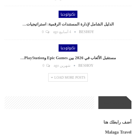
تكنولوجيا
الدليل الشامل لإدارة المستندات الرقمية: استراتيجيات…
BESHOY
4 أسابيع ago
0
تكنولوجيا
مستقبل الألعاب في 2026 بين Epic Games وPlayStation…
BESHOY
شهرين ago
0
LOAD MORE POSTS
مواقع صديقة
أضف رابطك هنا
Malaga Travel