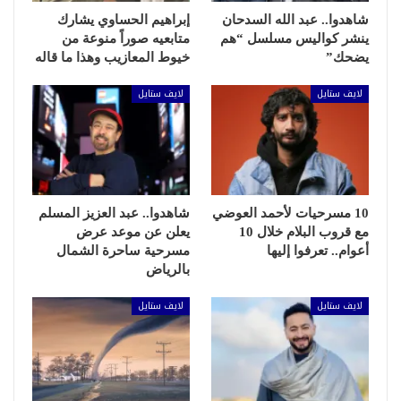
شاهدوا.. عبد الله السدحان
إبراهيم الحساوي يشارك
ينشر كواليس مسلسل “هم
متابعيه صوراً منوعة من
يضحك”
خيوط المعازيب وهذا ما قاله
لايف ستايل
لايف ستايل
10 مسرحيات لأحمد العوضي
شاهدوا.. عبد العزيز المسلم
مع قروب البلام خلال 10
يعلن عن موعد عرض
أعوام.. تعرفوا إليها
مسرحية ساحرة الشمال
بالرياض
لايف ستايل
لايف ستايل