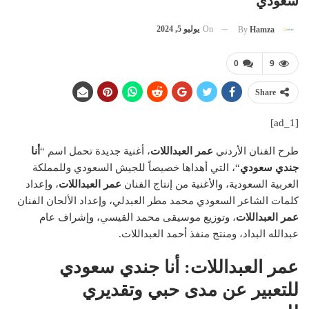
سعودي
On
يوليو 5, 2024
By
Hamza
0
9
Share
[ad_1]
طرح الفنان الأردني
عمر العبداللات
، أغنية جديدة تحمل اسم “
أنا
جندي سعودي
“، التي أهداها خصيصاً للجيش السعودي وللمملكة
العربية السعودية، والأغنية من إنتاج الفنان
عمر العبداللات
، وإعداد
كلمات الشاعر السعودي محمد مطر العبدلي، وإعداد الألحان الفنان
عمر العبداللات
، وتوزيع موسيقى محمد القيسي، وإشراف عام
عبدالله البداد، ومنتج منفذ أحمد العبداللات.
عمر العبداللات: أنا جندي سعودي
للتعبير عن مدى حبي وتقديري