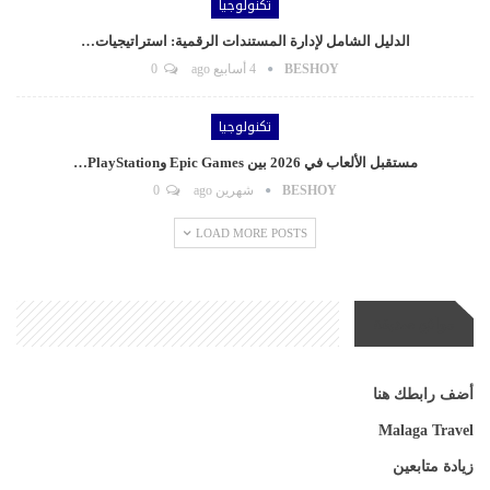
تكنولوجيا
الدليل الشامل لإدارة المستندات الرقمية: استراتيجيات…
BESHOY
4 أسابيع ago
0
تكنولوجيا
مستقبل الألعاب في 2026 بين Epic Games وPlayStation…
BESHOY
شهرين ago
0
LOAD MORE POSTS
مواقع صديقة
أضف رابطك هنا
Malaga Travel
زيادة متابعين