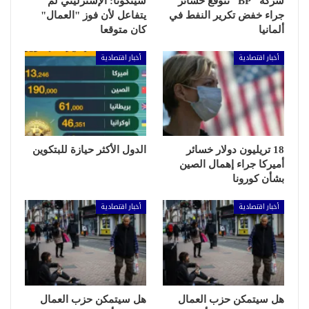
شركة "BP" تتوقع خسائر
سينكوتا: الإسترليني لم
جراء خفض تكرير النفط في
يتفاعل لأن فوز "العمال"
ألمانيا
كان متوقعا
أخبار اقتصادية
أخبار اقتصادية
18 تريليون دولار خسائر
الدول الأكثر حيازة للبتكوين
أميركا جراء إهمال الصين
بشأن كورونا
أخبار اقتصادية
أخبار اقتصادية
هل سيتمكن حزب العمال
هل سيتمكن حزب العمال