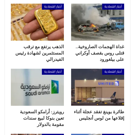
أخبار اقتصادية
أخبار اقتصادية
غداة الهجمات الصاروخية..
الذهب يرتفع مع ترقب
قتلى روس بقصف أوكراني
المستثمرين لشهادة رئيس
على بيلغورود
الفيدرالي
أخبار اقتصادية
أخبار اقتصادية
طائرة بوينغ تفقد عجلة أثناء
رويترز: أرامكو السعودية
إقلاعها من لوس أنجليس
تعين بنوكا لبيع سندات
مقومة بالدولار