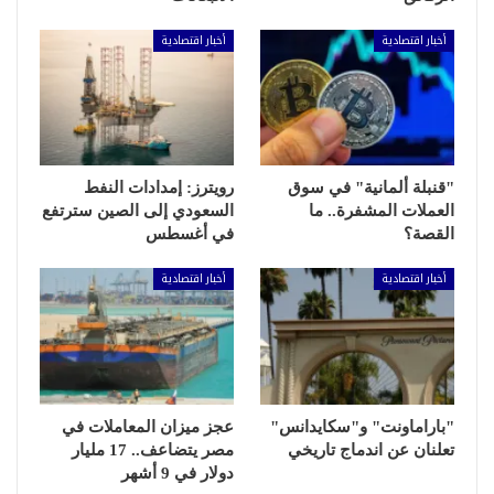
أخبار اقتصادية
أخبار اقتصادية
"قنبلة ألمانية" في سوق
رويترز: إمدادات النفط
العملات المشفرة.. ما
السعودي إلى الصين سترتفع
القصة؟
في أغسطس
أخبار اقتصادية
أخبار اقتصادية
"باراماونت" و"سكايدانس"
عجز ميزان المعاملات في
تعلنان عن اندماج تاريخي
مصر يتضاعف.. 17 مليار
دولار في 9 أشهر