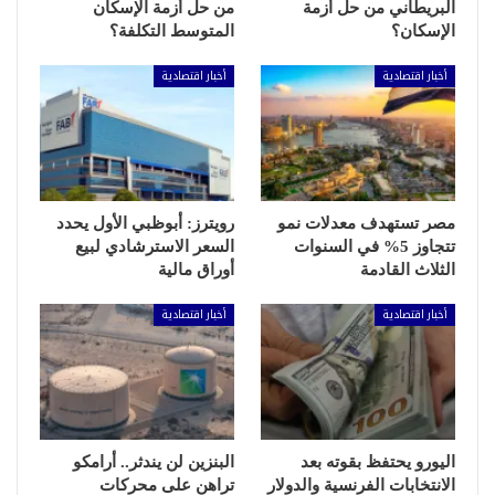
البريطاني من حل أزمة
من حل أزمة الإسكان
الإسكان؟
المتوسط التكلفة؟
أخبار اقتصادية
أخبار اقتصادية
مصر تستهدف معدلات نمو
رويترز: أبوظبي الأول يحدد
تتجاوز 5% في السنوات
السعر الاسترشادي لبيع
الثلاث القادمة
أوراق مالية
أخبار اقتصادية
أخبار اقتصادية
اليورو يحتفظ بقوته بعد
البنزين لن يندثر.. أرامكو
الانتخابات الفرنسية والدولار
تراهن على محركات