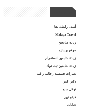
مواقع صديقة
أضف رابطك هنا
Malaga Travel
زيادة متابعين
موقع برستيج
زيادة متابعين انستقرام
زيادة متابعين تيك توك
نظارات شمسية رجالية راقية
دكتو اكس
نوفل سيو
فيفو نيوز
عبايات