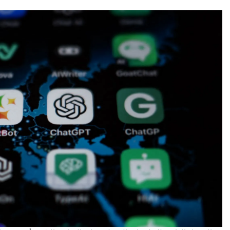
عقار
تطبيق سكن ال
رقمية في عال