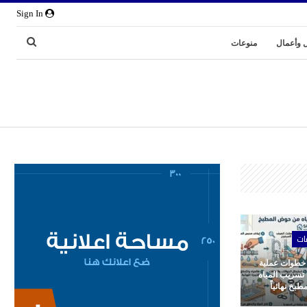
Sign In
 وأعمال
منوعات
ات
 خطوات عملية
 تسريب المياه
بخ نهائياً