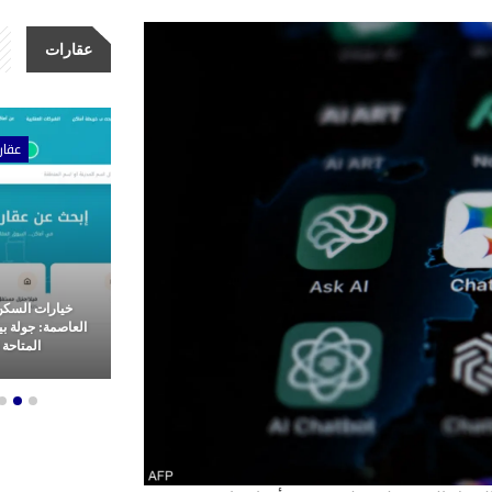
عقارات
ات
عقارات
عقار
مشاريع شركة الأولى للتطوير
خيارات السكن
عقاري: ثورة
العقاري.. ريادة وتميز في غرب
العاصمة: جولة ب
م العقارات
القاهرة
المتاحة ل