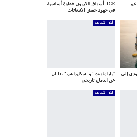
غير
ICE: أسواق الكربون خطوة أساسية
في جهود خفض الانبعاثات
أخبار اقتصادية
ودي إلى
"باراماونت" و"سكايدانس" تعلنان
عن اندماج تاريخي
أخبار اقتصادية