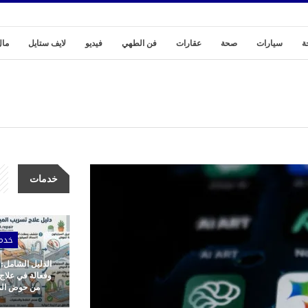
ة
سيارات
صحة
عقارات
فن الطهي
فيديو
لايف ستايل
مال
خدمات
خدم
الدليل الشامل:
وفعالة في علاج
من حوض المط