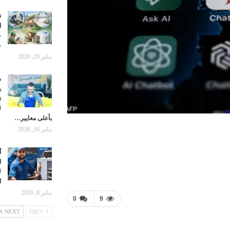
ت
ا
ع
ع
يناير 29, 2026
ش
ب
ت
ل
بأعلى معايير…
يناير 16, 2026
أ
ا
ل
ا
يناير 8, 2026
0
9
NEXT
PREV