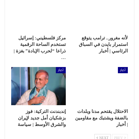
لأنه مغرور.. ترامب يتوقع
مركز فلسطيني: إسرائيل
استمرار بايدن في السباق
تستخدم الساحة الرقمية
الرئاسي | أخبار
ذراعا “لحرب الإبادة” بغزة |
…
أخبار
أخبار
الاحتلال يقتحم مدنا وبلدات
إندبندنت التركية: فوز
بالضفة ويشتبك مع مقاومين
بزشكيان أمل جديد لإيران
| أخبار
والشرق الأوسط | سياسة
NEXT
PREV