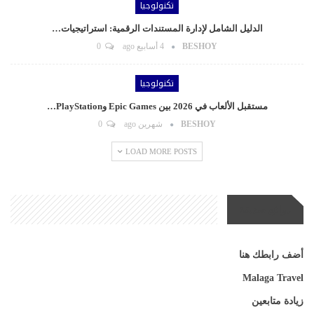
تكنولوجيا
الدليل الشامل لإدارة المستندات الرقمية: استراتيجيات…
BESHOY
4 أسابيع ago
0
تكنولوجيا
مستقبل الألعاب في 2026 بين Epic Games وPlayStation…
BESHOY
شهرين ago
0
LOAD MORE POSTS
مواقع صديقة
أضف رابطك هنا
Malaga Travel
زيادة متابعين