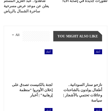
تطورات جديدة في إصابة الابا!
شاهدوا.. عبد العزيز المسلم
يعلن عن موعد عرض مسرحية
ساحرة الشمال بالرياض
All
YOU MIGHT ALSO LIKE
أخبار
أخبار
نازحو سنار السودانية..
لجنة بالكنيست تصدق على
أطفال يولدون بالشاحنات
إعلان الأونروا “منظمة
وعائلات تحتمي بالأشجار |
إرهابية” | أخبار
سياسة
أخبار
أخبار