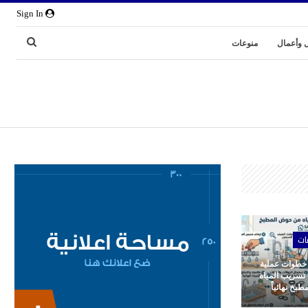
Sign In
 وأعمال
منوعات
ات
 خطوات عملية
 تسريب المياه
بخ نهائياً