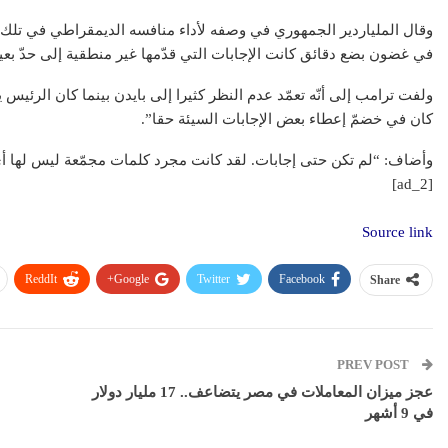
وقال الملياردير الجمهوري في وصفه لأداء منافسه الديمقراطي في تلك ا
في غضون بضع دقائق كانت الإجابات التي قدّمها غير منطقية إلى حدّ بعي
ولفت ترامب إلى أنّه تعمّد عدم النظر كثيرا إلى بايدن بينما كان الرئيس
كان في خضمّ إعطاء بعض الإجابات السيئة حقا”.
عقار
وأضاف: “لم تكن حتى إجابات. لقد كانت مجرد كلمات مجمّعة ليس لها أ
[ad_2]
Source link
ReddIt
Google+
Twitter
Facebook
Share
تطبيق سكن ال
رقمية في عال
PREV POST
عجز ميزان المعاملات في مصر يتضاعف.. 17 مليار دولار
في 9 أشهر