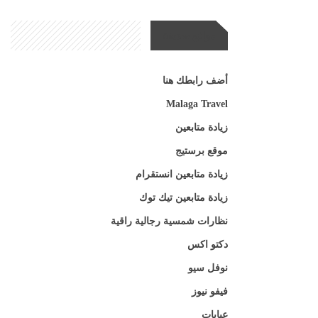
مواقع صديقة
أضف رابطك هنا
Malaga Travel
زيادة متابعين
موقع برستيج
زيادة متابعين انستقرام
زيادة متابعين تيك توك
نظارات شمسية رجالية راقية
دكتو اكس
نوفل سيو
فيفو نيوز
عبايات