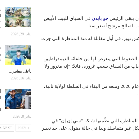
ت
ا
أن يبقى الرئيس
جو بايدن
في السباق للبيت الأبيض
ع
اب لصالح مرشح أصغر سنا.
ع
يناير 29, 2026
لعمر 78 عاما، يتحدث لشبكة فوكس نيوز، في أول مقابلة له منذ المناظرة التي جرت
ش
ب
ات انسحاب بايدن البالغ من العمر 81 سنة بسبب الضغوط التي يتعرض لها من حلفائه الديمقراطيين
ت
ل
ب من السباق بسبب غروره، قائلا: “إنه مغرور ولا
بأعلى معايير…
يناير 16, 2026
وسبق لبايدن أن أطاح بترامب في انتخابات الرئاسة السابقة التي جرت عام 2020 ومنعه من البقاء في السلطة لولاية ثانية،
أ
ا
ل
ا
يناير 8, 2026
 للمناظرة التي نظّمتها شبكة “سي إن إن” في
بشكل غير متماسك وبدا في حالة ذهول، على حد تعبير
NEXT
PREV