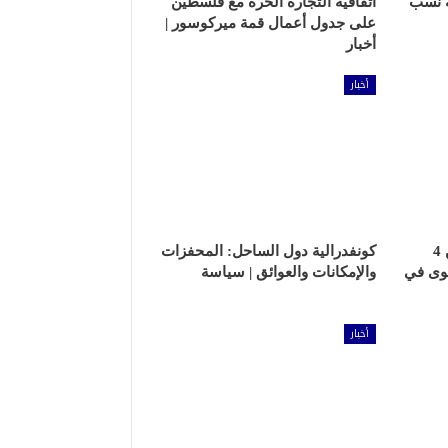
ة نسب
اتفاقية التجارة الحرة مع فلسطين
على جدول أعمال قمة ميركوسور |
أخبار
أخبار
كيف قرأ الدويري الإعلان عن 4
كونفدرالية دول الساحل: المحفزات
هوى في
والإمكانات والعوائق | سياسة
أخبار