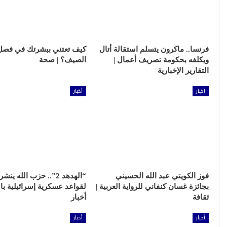
فرنسا.. ماكرون يتسلم استقالة أتال
كيف تعتني ببشرتك في فصل
ويكلفه بحكومة تصريف أعمال |
الصيف؟ | صحة
التقارير الإخبارية
أخبار
أخبار
فوز الكويتي عبد الله الحسيني
“الهدهد 2”.. حزب الله ي
بجائزة غسان كنفاني للرواية العربية |
لقواعد عسكرية إسرائيلية بال
ثقافة
أخبار
أخبار
أخبار