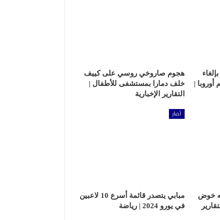
إلغاء
هجوم صاروخي روسي على كييف
وروبا |
خلف دمارا بمستشفى للأطفال |
التقارير الإخبارية
أخبار
مه خوض
مبابي يتصدر قائمة أسرع 10 لاعبين
تقارير
في يورو 2024 | رياضة