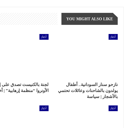
YOU MIGHT ALSO LIKE
أخبار
أخبار
نازحو سنار السودانية.. أطفال
لجنة بالكنيست تصدق على إ
يولدون بالشاحنات وعائلات تحتمي
الأونروا “منظمة إرهابية” | أخ
بالأشجار | سياسة
أخبار
أخبار