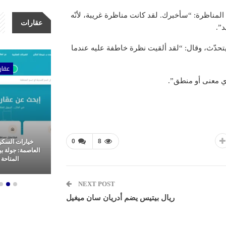
لمناظرة: “سأخبرك. لقد كانت مناظرة غريبة، لأنّه
عقارات
د”.
 يتحدّث، وقال: “لقد ألقيت نظرة خاطفة عليه عندما
ات
عقارات
عقار
ي معنى أو منطق”.
0
8
مشاريع شركة الأولى للتطوير
خيارات السكن
عقاري: ثورة
العقاري.. ريادة وتميز في غرب
العاصمة: جولة ب
م العقارات
القاهرة
المتاحة ل
NEXT POST
ريال بيتيس يضم أدريان سان ميغيل