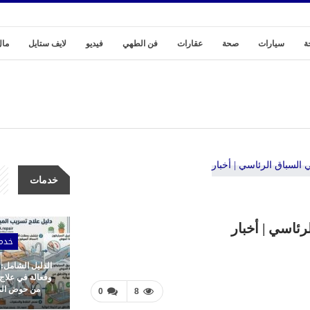
ة
سيارات
صحة
عقارات
فن الطهي
فيديو
لايف ستايل
مال
خدمات
رئاسي | أخبار
خدم
الدليل الشامل:
وفعالة في علاج
من حوض المط
0
8