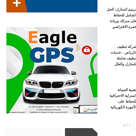
رميم المنازل: الحل
لشامل للحفاظ
لى منزلك وزيادة
مره الافتراضي
ركة تنظيف
الرياض – خدمات
نظيف شاملة
لمنازل والفلل
همية الصيانة
لمنزلية الاحترافية
لحفاظ على
لأجهزة الكهربائية
1 of 2
أحدث الأخبار