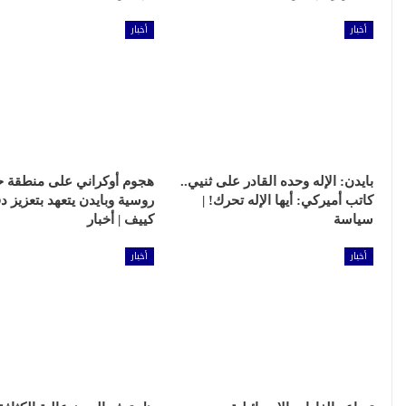
أخبار
أخبار
بايدن: الإله وحده القادر على ثنيي..
هجوم أوكراني على منطقة ح
كاتب أميركي: أيها الإله تحرك! |
روسية وبايدن يتعهد بتعزيز د
سياسة
كييف | أخبار
أخبار
أخبار