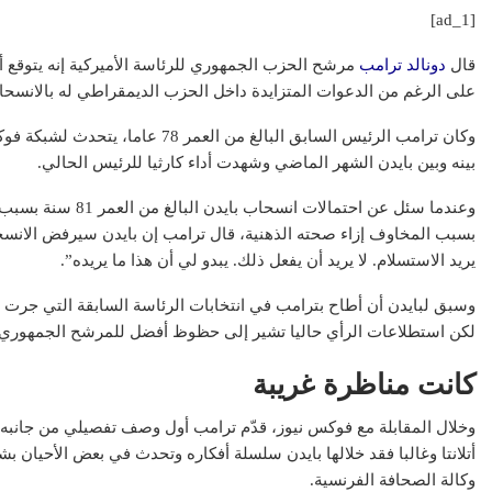
[ad_1]
قال
دونالد ترامب
مرشح الحزب الجمهوري للرئاسة الأميركية إنه يتوقع 
على الرغم من الدعوات المتزايدة داخل الحزب الديمقراطي له بالانسح
وكان ترامب الرئيس السابق البالغ من ا
بينه وبين بايدن الشهر الماضي وشهدت أداء كارثيا للرئيس الحالي.
وعندما سئل عن احتمال
بسبب المخاوف إزاء صحته الذهنية، قال ترامب إن بايدن سيرفض الانسحا
يريد الاستسلام. لا يريد أن يفعل ذلك. يبدو لي أن هذا ما يريده”.
لكن استطلاعات الرأي حاليا تشير إلى حظوظ أفضل للمرشح الجمهوري.
كانت مناظرة غريبة
وخلال المقابلة مع فوكس نيوز، قدّم ترامب أول وصف تفصيلي من جانبه
أتلانتا وغالبا فقد خلالها بايدن سلسلة أفكاره وتحدث في بعض الأحيان 
وكالة الصحافة الفرنسية.