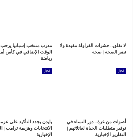
لا تقلق.. حشرات الفراولة مفيدة ولا
مدرب منتخب إسبانيا يرحب ب
تضر الصحة | صحة
الوقت الإضافي في كأس أمم أ
رياضة
أخبار
أخبار
أصوات من غزة.. دور النساء في
بايدن يجدد التأكيد على عز
توفير متطلبات الحياة لعائلاتهم |
الانتخابات وهزيمة ترامب | ال
التقارير الإخبارية
الإخبارية