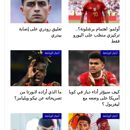
أولمو: اهتمام برشلونة؟..
تعليق رودري على إصابة
تركيزي منصّب على اليورو
بيدري
فقط
أخبار الرياضة
أخبار الرياضة
كيف سيؤثر أداء دياز في كوبا
ما الذي أراده لابورتا من
أمريكا على وضعه مع
تصريحاته عن نيكو ويليامز؟
ليفربول ؟
أخبار الرياضة
أخبار الرياضة