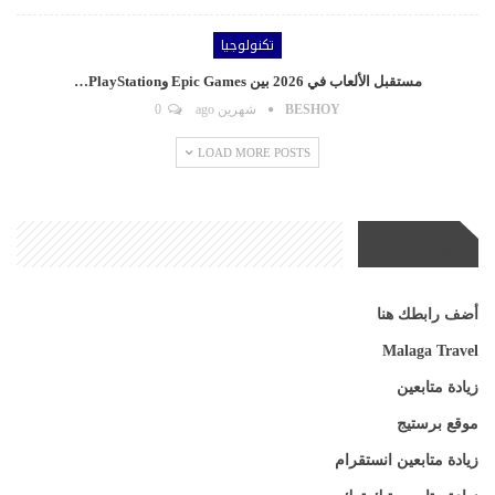
تكنولوجيا
مستقبل الألعاب في 2026 بين Epic Games وPlayStation…
BESHOY
شهرين ago
0
LOAD MORE POSTS
مواقع صديقة
أضف رابطك هنا
Malaga Travel
زيادة متابعين
موقع برستيج
زيادة متابعين انستقرام