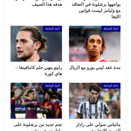
يواجهها برشلونة في التعاقد
هدفه هذا الصيف
مع وليامز ليست قوانين
الليغا
أخبار الرياضة
أخبار الرياضة
مدة عقد ليني يورو مع الريال
رابيو ينهي حلم كامافينغا –
هاي كورة
أخبار الرياضة
أخبار الرياضة
ماتياس سولي على رادار
نجم جديد من برشلونة على
الدوري الإنجليزي
رادار دوري روشن