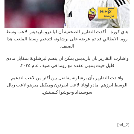
هاي كورة – أكدت التقارير الصحفية أن لياندرو باريديس لاعب وسط
روما الايطالي قد تم عرضه على برشلونة لتدعيم وسط الملعب هذا
الصيف.
واشارت التقارير بان باريديس يمكن ان ينضم لبرشلونة بمقابل مادي
قليل حيث ينتهي عقده مع روما في صيف عام ٢٠٢٥.
وافادت التقارير بأن برشلونة يفاضل بين أكثر من لاعب لتدعيم
الوسط ابرزهم امادو اونانا لاعب ايفرتون وميكيل ميرينو لاعب ريال
سوسيداد وجوشوا كيميتش.
[ad_2]