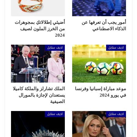
أمور يجب أن تعرفها عن
أضيئي إطلالاتكِ بمجوهرات
الذكاء الاصطناعي
من الخرز الملون لصيف
2024
لايف ستايل
لايف ستايل
موعد مباراة إسبانيا وفرنسا
الملك تشارلز والملكة كاميلا
في يورو 2024
يستعدان لإجازة بالمورال
الصيفية
لايف ستايل
لايف ستايل