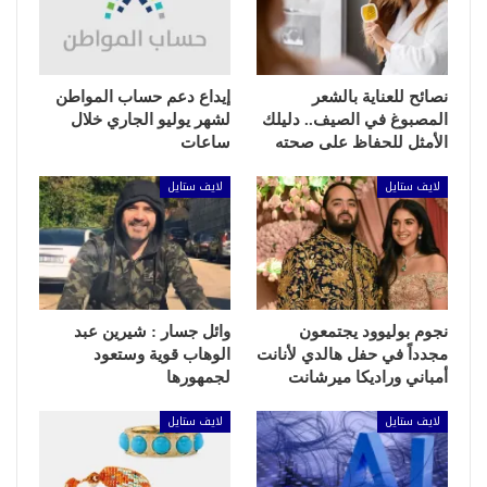
نصائح للعناية بالشعر
إيداع دعم حساب المواطن
المصبوغ في الصيف.. دليلك
لشهر يوليو الجاري خلال
الأمثل للحفاظ على صحته
ساعات
لايف ستايل
لايف ستايل
نجوم بوليوود يجتمعون
وائل جسار : شيرين عبد
مجدداً في حفل هالدي لأنانت
الوهاب قوية وستعود
أمباني وراديكا ميرشانت
لجمهورها
لايف ستايل
لايف ستايل