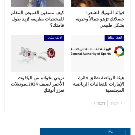
فوائد التونيك للشعر:
كيف تنسقين القميص المقلم
خصلاتكِ تزهو جمالاً وحيوية
للمحجبات بطريقة تُزيد طول
بشكل طبيعي
قامتك؟
لايف ستايل
لايف ستايل
هيئة الرياضة تطلق جائزة
تزيني بخواتم من الياقوت
الإمارات للفعاليات الرياضية
الأحمر لصيف 2024..موديلات
المجتمعية
تعزز أنوثتكِ
NEXT
PREV