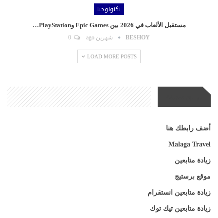
تكنولوجيا
مستقبل الألعاب في 2026 بين Epic Games وPlayStation…
BESHOY
شهرين ago
0
LOAD MORE POSTS
مواقع صديقة
أضف رابطك هنا
Malaga Travel
زيادة متابعين
موقع برستيج
زيادة متابعين انستقرام
زيادة متابعين تيك توك