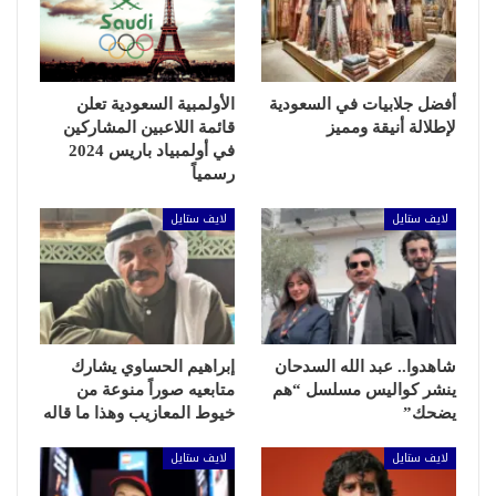
أفضل جلابيات في السعودية
الأولمبية السعودية تعلن
لإطلالة أنيقة ومميز
قائمة اللاعبين المشاركين
في أولمبياد باريس 2024
رسمياً
لايف ستايل
لايف ستايل
شاهدوا.. عبد الله السدحان
إبراهيم الحساوي يشارك
ينشر كواليس مسلسل “هم
متابعيه صوراً منوعة من
يضحك”
خيوط المعازيب وهذا ما قاله
لايف ستايل
لايف ستايل