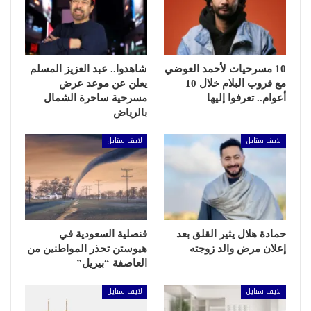
10 مسرحيات لأحمد العوضي
شاهدوا.. عبد العزيز المسلم
مع قروب البلام خلال 10
يعلن عن موعد عرض
أعوام.. تعرفوا إليها
مسرحية ساحرة الشمال
بالرياض
لايف ستايل
لايف ستايل
حمادة هلال يثير القلق بعد
قنصلية السعودية في
إعلان مرض والد زوجته
هيوستن تحذر المواطنين من
العاصفة “بيريل”
لايف ستايل
لايف ستايل