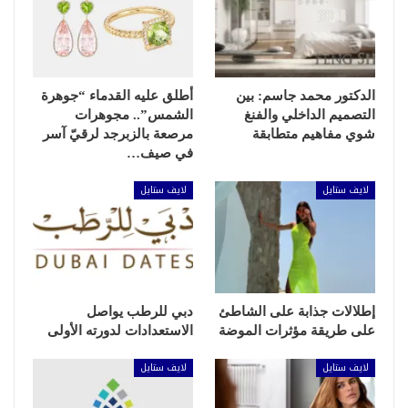
الدكتور محمد جاسم: بين
أطلق عليه القدماء “جوهرة
التصميم الداخلي والفنغ
الشمس”.. مجوهرات
شوي مفاهيم متطابقة
مرصعة بالزبرجد لرقيّ آسر
في صيف…
لايف ستايل
لايف ستايل
إطلالات جذابة على الشاطئ
دبي للرطب يواصل
على طريقة مؤثرات الموضة
الاستعدادات لدورته الأولى
لايف ستايل
لايف ستايل