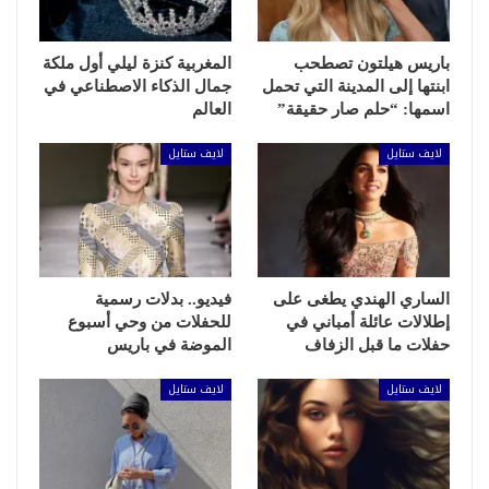
باريس هيلتون تصطحب
المغربية كنزة ليلي أول ملكة
ابنتها إلى المدينة التي تحمل
جمال الذكاء الاصطناعي في
اسمها: “حلم صار حقيقة”
العالم
لايف ستايل
لايف ستايل
الساري الهندي يطغى على
فيديو.. بدلات رسمية
إطلالات عائلة أمباني في
للحفلات من وحي أسبوع
حفلات ما قبل الزفاف
الموضة في باريس
لايف ستايل
لايف ستايل