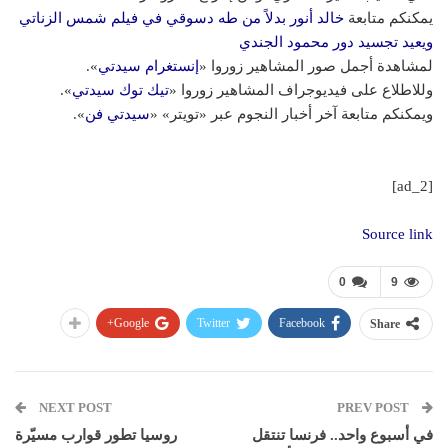
يمكنكم متابعة
خالد أنور بدلاً من طه دسوقي في فيلم شمس الزناتي
ويعيد تجسيد دور محمود الجندي
لمشاهدة أجمل صور المشاهير زوروا «
إنستغرام سيدتي
».
وللاطلاع على فيديوجراف المشاهير زوروا «
تيك توك سيدتي
».
ويمكنكم متابعة آخر أخبار النجوم عبر «تويتر» «
سيدتي فن
».
[ad_2]
Source link
0
9
Google+
Twitter
Facebook
Share
NEXT POST
PREV POST
في أسبوع واحد.. فرنسا تنتقل
روسيا تطور قوارب مسيّرة