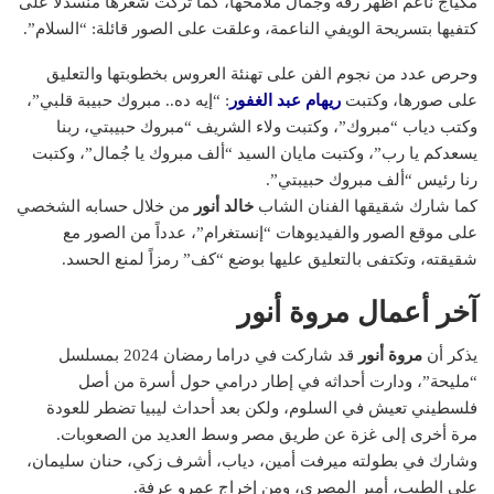
مكياج ناعم أظهر رقة وجمال ملامحها، كما تركت شعرها منسدلًا على
كتفيها بتسريحة الويفي الناعمة، وعلقت على الصور قائلة: “السلام”.
وحرص عدد من نجوم الفن على تهنئة العروس بخطوبتها والتعليق
على صورها، وكتبت
ريهام عبد الغفور
: “إيه ده.. مبروك حبيبة قلبي”،
وكتب دياب “مبروك”، وكتبت ولاء الشريف “مبروك حبيبتي، ربنا
يسعدكم يا رب”، وكتبت مايان السيد “ألف مبروك يا جُمال”، وكتبت
رنا رئيس “ألف مبروك حبيبتي”.
كما شارك شقيقها الفنان الشاب
خالد أنور
من خلال حسابه الشخصي
على موقع الصور والفيديوهات “إنستغرام”، عدداً من الصور مع
شقيقته، وتكتفى بالتعليق عليها بوضع “كف” رمزاً لمنع الحسد.
آخر أعمال مروة أنور
يذكر أن
مروة أنور
قد شاركت في دراما رمضان 2024 بمسلسل
“مليحة”، ودارت أحداثه في إطار درامي حول أسرة من أصل
فلسطيني تعيش في السلوم، ولكن بعد أحداث ليبيا تضطر للعودة
مرة أخرى إلى غزة عن طريق مصر وسط العديد من الصعوبات.
وشارك في بطولته ميرفت أمين، دياب، أشرف زكي، حنان سليمان،
علي الطيب، أمير المصري، ومن إخراج عمرو عرفة.