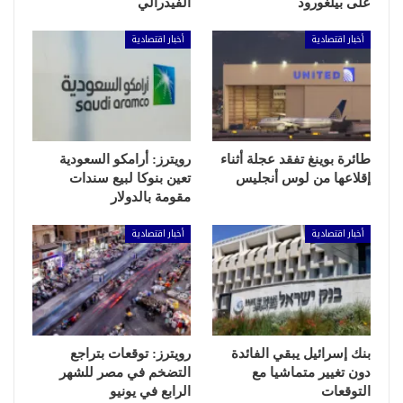
على بيلغورود
الفيدرالي
أخبار اقتصادية
أخبار اقتصادية
طائرة بوينغ تفقد عجلة أثناء
رويترز: أرامكو السعودية
إقلاعها من لوس أنجليس
تعين بنوكا لبيع سندات
مقومة بالدولار
أخبار اقتصادية
أخبار اقتصادية
بنك إسرائيل يبقي الفائدة
رويترز: توقعات بتراجع
دون تغيير متماشيا مع
التضخم في مصر للشهر
التوقعات
الرابع في يونيو