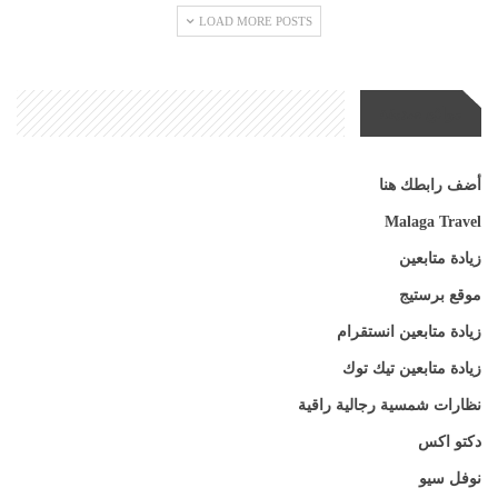
LOAD MORE POSTS
مواقع صديقة
أضف رابطك هنا
Malaga Travel
زيادة متابعين
موقع برستيج
زيادة متابعين انستقرام
زيادة متابعين تيك توك
نظارات شمسية رجالية راقية
دكتو اكس
نوفل سيو