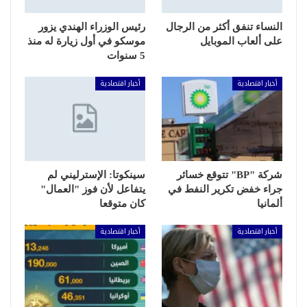
النساء تنفق أكثر من الرجال
رئيس الوزراء الهندي يزور
على ألعاب الموبايل
موسكو في أول زيارة له منذ
5 سنوات
أخبار اقتصادية
أخبار اقتصادية
شركة "BP" تتوقع خسائر
سينكوتا: الإسترليني لم
جراء خفض تكرير النفط في
يتفاعل لأن فوز "العمال"
ألمانيا
كان متوقعا
أخبار اقتصادية
أخبار اقتصادية