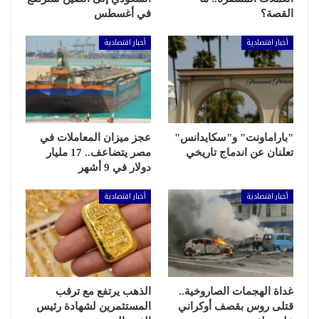
القصة؟
في أغسطس
أخبار اقتصادية
أخبار اقتصادية
"باراماونت" و"سكايدانس"
عجز ميزان المعاملات في
تعلنان عن اندماج تاريخي
مصر يتضاعف.. 17 مليار
دولار في 9 أشهر
أخبار اقتصادية
أخبار اقتصادية
غداة الهجمات الصاروخية..
الذهب يرتفع مع ترقب
قتلى روس بقصف أوكراني
المستثمرين لشهادة رئيس