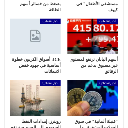
مستشفى الأطفال" في
بضغط من خسائر أسهم
كييف
الطاقة
أخبار اقتصادية
أخبار اقتصادية
أسهم اليابان ترتفع لمستوى
ICE: أسواق الكربون خطوة
غير مسبوق بدعم من
أساسية في جهود خفض
الرقائق
الانبعاثات
أخبار اقتصادية
أخبار اقتصادية
"قنبلة ألمانية" في سوق
رويترز: إمدادات النفط
العملات المشفرة.. ما
السعودي إلى الصين سترتفع