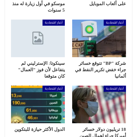
على ألعاب الموبايل
موسكو في أول زيارة له منذ
5 سنوات
أخبار اقتصادية
أخبار اقتصادية
شركة "BP" تتوقع خسائر
سينكوتا: الإسترليني لم
جراء خفض تكرير النفط في
يتفاعل لأن فوز "العمال"
ألمانيا
كان متوقعا
أخبار اقتصادية
أخبار اقتصادية
18 تريليون دولار خسائر
الدول الأكثر حيازة للبتكوين
أميركا جراء إهمال الصين