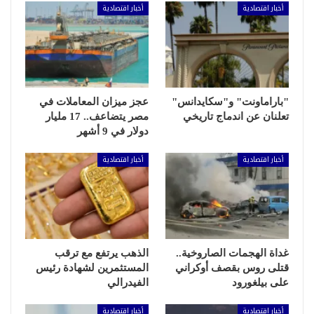
أخبار اقتصادية
أخبار اقتصادية
"باراماونت" و"سكايدانس"
عجز ميزان المعاملات في
تعلنان عن اندماج تاريخي
مصر يتضاعف.. 17 مليار
دولار في 9 أشهر
أخبار اقتصادية
أخبار اقتصادية
غداة الهجمات الصاروخية..
الذهب يرتفع مع ترقب
قتلى روس بقصف أوكراني
المستثمرين لشهادة رئيس
على بيلغورود
الفيدرالي
أخبار اقتصادية
أخبار اقتصادية