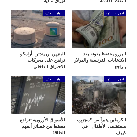
الثلاث القادمة
أوراق مالية
أخبار اقتصادية
أخبار اقتصادية
اليورو يحتفظ بقوته بعد
البنزين لن يندثر.. أرامكو
الانتخابات الفرنسية والدولار
تراهن على محركات
يتراجع
الاحتراق الداخلي
أخبار اقتصادية
أخبار اقتصادية
الكرملين يتبرأ من "مجزرة
الأسواق الأوروبية تتراجع
مستشفى الأطفال" في
بضغط من خسائر أسهم
كييف
الطاقة