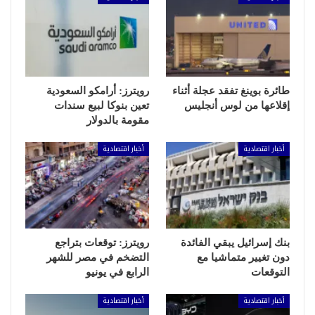
طائرة بوينغ تفقد عجلة أثناء
رويترز: أرامكو السعودية
إقلاعها من لوس أنجليس
تعين بنوكا لبيع سندات
مقومة بالدولار
أخبار اقتصادية
أخبار اقتصادية
بنك إسرائيل يبقي الفائدة
رويترز: توقعات بتراجع
دون تغيير متماشيا مع
التضخم في مصر للشهر
التوقعات
الرابع في يونيو
أخبار اقتصادية
أخبار اقتصادية