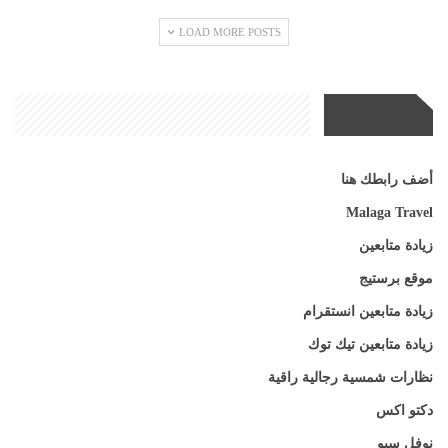
LOAD MORE POSTS
مواقع صديقة
أضف رابطك هنا
Malaga Travel
زيادة متابعين
موقع برستيج
زيادة متابعين انستقرام
زيادة متابعين تيك توك
نظارات شمسية رجالية راقية
دكتو اكس
نوفل سيو