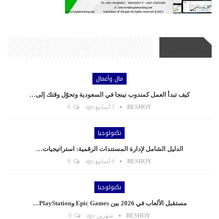
أحدث الأخبار
مال وأعمال
كيف تبدأ العمل كمندوب نينجا في السعودية وتحوّل وقتك إلى…
BESHOY
3 أسابيع ago
0
تكنولوجيا
الدليل الشامل لإدارة المستندات الرقمية: استراتيجيات…
BESHOY
4 أسابيع ago
0
تكنولوجيا
مستقبل الألعاب في 2026 بين Epic Games وPlayStation…
BESHOY
شهرين ago
0