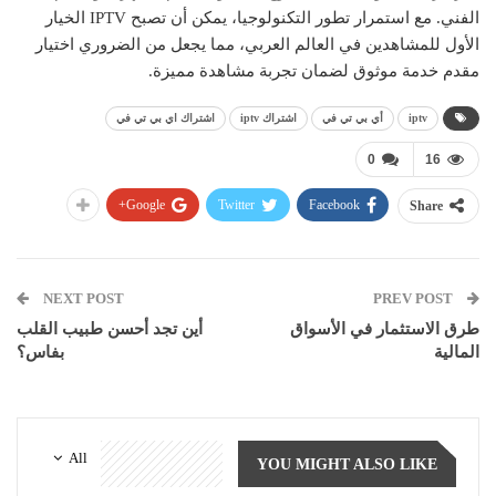
الفني. مع استمرار تطور التكنولوجيا، يمكن أن تصبح IPTV الخيار
الأول للمشاهدين في العالم العربي، مما يجعل من الضروري اختيار
مقدم خدمة موثوق لضمان تجربة مشاهدة مميزة.
iptv
أي بي تي في
اشتراك iptv
اشتراك اي بي تي في
0
16
Google+
Twitter
Facebook
Share
NEXT POST
PREV POST
طرق الاستثمار في الأسواق
أين تجد أحسن طبيب القلب
المالية
بفاس؟
All
YOU MIGHT ALSO LIKE