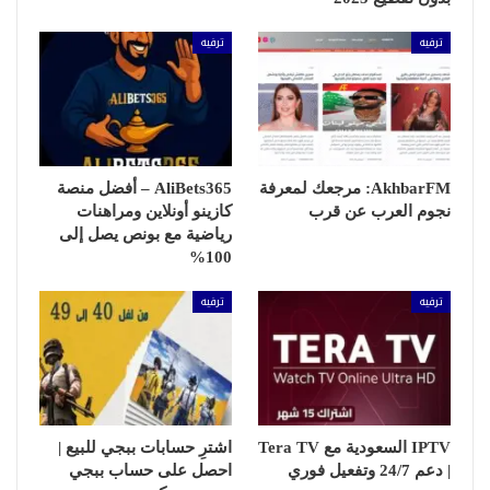
ترفيه
ترفيه
AkhbarFM: مرجعك لمعرفة
AliBets365 – أفضل منصة
نجوم العرب عن قرب
كازينو أونلاين ومراهنات
رياضية مع بونص يصل إلى
100%
ترفيه
ترفيه
IPTV السعودية مع Tera TV
اشترِ حسابات ببجي للبيع |
| دعم 24/7 وتفعيل فوري
احصل على حساب ببجي