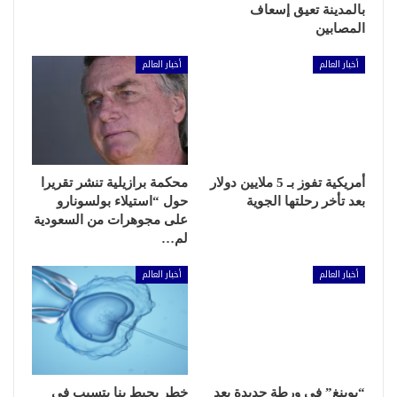
بالمدينة تعيق إسعاف
المصابين
أخبار العالم
أخبار العالم
أمريكية تفوز بـ 5 ملايين دولار
محكمة برازيلية تنشر تقريرا
بعد تأخر رحلتها الجوية
حول “استيلاء بولسونارو
على مجوهرات من السعودية
لم…
أخبار العالم
أخبار العالم
“بوينغ” في ورطة جديدة بعد
خطر يحيط بنا يتسبب في