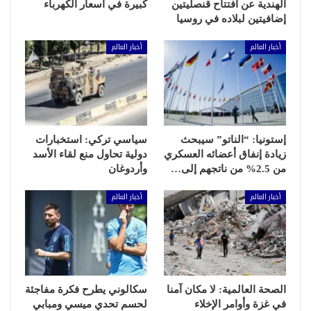
الهندية عن افتتاح قنصليتين
كبيرة في أسعار الكهرباء
إضافيتين لبلاده في روسيا
أخبار العالم
أخبار العالم
إستونيا: “الناتو” سيبحث
سياسي تركي: استخبارات
زيادة إنفاق أعضائه العسكري
دولية تحاول منع لقاء الأسد
من 2.5% من ناتجهم إلى…
وأردوغان
أخبار العالم
أخبار العالم
الصحة العالمية: لا مكان آمنا
سكالوني يطرح فكرة مفاجئة
في غزة وأوامر الإخلاء
لحسم تحدي ميسي ومبابي