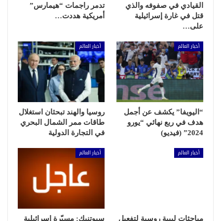
القيادي في صفوفه والذي
تدمر راجمات “هيمارس”
قتل في غارة إسرائيلية
أمريكية هددت…
على…
أخبار العالم
أخبار العالم
“اليويفا” يكشف عن أجمل
روسيا والهند تبحثان استغلال
هدف في ربع نهائي “يورو
طاقات ممر الشمال البحري
2024” (فيديو)
في التجارة الدولية
أخبار العالم
أخبار العالم
مباحثات ليبية روسية لتفعيل
سبوتنيك: مسيّرة إسرائيلية