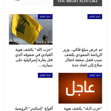
YOU MIGHT ALSO LIKE
أخبار العالم
أخبار العالم
تم عرض مبلغ فلكي.. وزير
“حزب الله” يكشف هوية
الرياضة السعودي يكشف
القيادي في صفوفه الذي
سبب فشل صفقة انتقال
قتل بغارة إسرائيلية على
صلاح إلى اتحاد جدة
سيارته…
أخبار العالم
أخبار العالم
“حزب الـله” يكشف هوية
أفواج “إسكندر” الروسية