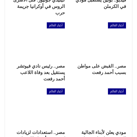
فيديو.. بوتين يستقبل مودي
كينيدي جونيور: قتل الأسرى
في الكرملن
الروس في أوكرانيا جريمة
حرب
أخبار العالم
أخبار العالم
مصر.. القبض على مواطن
مصر.. رئيس نادي فيوتشر
بسبب أحمد رفعت
يستقيل بعد وفاة اللاعب
أحمد رفعت
أخبار العالم
أخبار العالم
مودي يعلن لأبناء الجالية
مصر.. استعدادات لزيادات