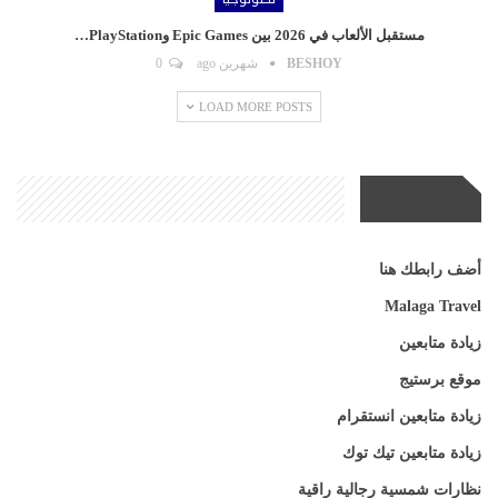
مستقبل الألعاب في 2026 بين Epic Games وPlayStation…
BESHOY
شهرين ago
0
LOAD MORE POSTS
مواقع صديقة
أضف رابطك هنا
Malaga Travel
زيادة متابعين
موقع برستيج
زيادة متابعين انستقرام
زيادة متابعين تيك توك
نظارات شمسية رجالية راقية