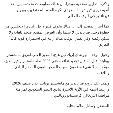
وذكرت تقارير صحفية مؤخرا، أن هناك مفاوضات متقدمة بين أحد
أندية دوري “روشن” السعودي لكرة القدم للمحترفين، وبرونو
فيرنانديز في الوقت الحالي.
كما أشار المصدر إلى أن هناك تخوف كبير داخل النادي الإنجليزي من
خطوة رحيل فيرنانديز، لا سيما وأن العرض المقدم ضخم للغاية ولا
يمكن رفضه وفي نفس الوقت هناك رغبة في استمراره كونه قائداَ
للفريق.
وحول موقف الهولندي إريك تين هاج، المدير الفني لفريق مانشستر
يونايتد، قال إنه قبل تجديد تعاقده حتى 2026 طلب استمرار فيرنانديز،
مؤكدا أنه لا شيء مضمون بسبب العرض القوي المقدم للنادي
واللاعب.
ويمتد عقد برونو فيرنانديز مع مانشستر يونايتد حتى صيف 2026،
وارتبط اسمه في الآونةِ الأخيرة بنادي النصر السعودي لمزاملة
مواطنه البرتغالي كريستيانو رونالدو.
المصدر: وسائل إعلام محلية