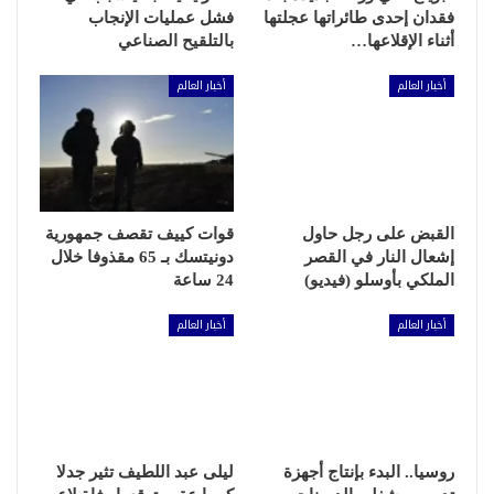
فقدان إحدى طائراتها عجلتها
فشل عمليات الإنجاب
أثناء الإقلاعها…
بالتلقيح الصناعي
أخبار العالم
أخبار العالم
القبض على رجل حاول
قوات كييف تقصف جمهورية
إشعال النار في القصر
دونيتسك بـ 65 مقذوفا خلال
الملكي بأوسلو (فيديو)
24 ساعة
أخبار العالم
أخبار العالم
روسيا.. البدء بإنتاج أجهزة
ليلى عبد اللطيف تثير جدلا