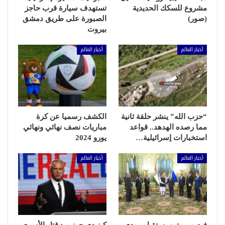
مشروع للسكك الحديدية
تستهدف سيارة قرب حاجز
(صور)
الصبورة على طريق دمشق
بيروت
أخبار العالم
أخبار العالم
“حزب الله” ينشر حلقة ثانية
الكشف رسميا عن كرة
مما رصده الهدهد.. قواعد
مباريات نصف نهائي ونهائي
استخبارات إسرائيلية…
يورو 2024
أخبار العالم
أخبار العالم