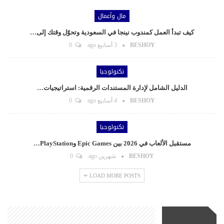
مال وأعمال
كيف تبدأ العمل كمندوب نينجا في السعودية وتحوّل وقتك إلى…
BESHOY
3 أسابيع ago
0
تكنولوجيا
الدليل الشامل لإدارة المستندات الرقمية: استراتيجيات…
BESHOY
4 أسابيع ago
0
تكنولوجيا
مستقبل الألعاب في 2026 بين Epic Games وPlayStation…
BESHOY
شهرين ago
0
LOAD MORE POSTS
مواقع صديقة