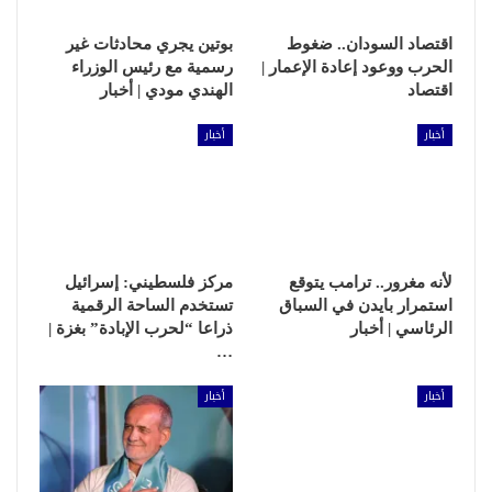
اقتصاد السودان.. ضغوط
بوتين يجري محادثات غير
الحرب ووعود إعادة الإعمار |
رسمية مع رئيس الوزراء
اقتصاد
الهندي مودي | أخبار
أخبار
أخبار
لأنه مغرور.. ترامب يتوقع
مركز فلسطيني: إسرائيل
استمرار بايدن في السباق
تستخدم الساحة الرقمية
الرئاسي | أخبار
ذراعا “لحرب الإبادة” بغزة |
…
أخبار
أخبار