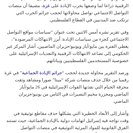
الرقمية ذراعا لما وصفها بحرب الإبادة على
غزة
، مضيفا أن منصات
التواصل الاجتماعي تواصل محاولاتها لحجب جرائم الحرب التي
ترتكب ضد المدنيين في القطاع الفلسطيني.
وفي تقرير نشره أمس الاثنين تحت عنوان “سياسات مواقع التواصل
الاجتماعي كجزء من سياسات الإبادة: أبرز الانتهاكات المرصودة”،
يغطي الفترة بين مايو/أيار ويونيو/حزيران الماضيين، أشار المركز غير
الحكومي إلى تصاعد الانتهاكات الرقمية والتعديات الإسرائيلية على
خصوصية المستخدمين الفلسطينيين وبياناتهم.
ورصد التقرير محاولة جديدة لحجب “
جرائم الإبادة الجماعية
” في غزة
رقميا من خلال حذف منصات شركة “ميتا” صورا ومشاهد وثقت
محرقة الخيام التي نفذتها القوات الإسرائيلية في 26 مايو/أيار
الماضي ومجزرة مخيم النصيرات في الثامن من يونيو/حزيران
الماضي.
وأشار إلى الأبعاد الخطيرة التي يشكلها حذف مقاطع توثيقية في
وقت تواجه فيه إسرائيل اتهامات دولية بالإبادة الجماعية، حيث تستند
الفرق القانونية للمواد المرئية التوثيقية في منصات التواصل