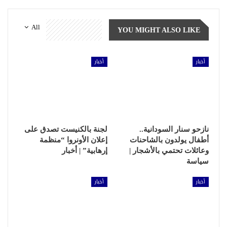
All
YOU MIGHT ALSO LIKE
أخبار
أخبار
نازحو سنار السودانية..
لجنة بالكنيست تصدق على
أطفال يولدون بالشاحنات
إعلان الأونروا “منظمة
وعائلات تحتمي بالأشجار |
إرهابية” | أخبار
سياسة
أخبار
أخبار