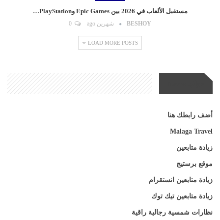
مستقبل الألعاب في 2026 بين Epic Games وPlayStation…
BESHOY
شهرين ago
0
LOAD MORE POSTS
مواقع صديقة
أضف رابطك هنا
Malaga Travel
زيادة متابعين
موقع برستيج
زيادة متابعين انستقرام
زيادة متابعين تيك توك
نظارات شمسية رجالية راقية