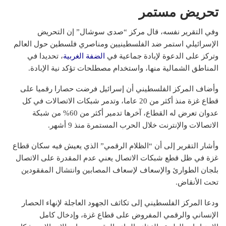
تحريض مستمر
وفي التقرير نفسه، قال مركز “صدى سوشال” إن التحريض
الإسرائيلي استمر ضد الفلسطينيين ومناصري فلسطين حول العالم
وتركز على الدعوة لإبادة جماعية في
الضفة الغربية
، تحديدا في
المناطق الشمالية منها، واستخدام مصطلحات تؤكد نية الإبادة.
وأضاف المركز الفلسطيني أن إسرائيل فرضت حصارا رقميا على
قطاع غزة منذ أكثر من 20 عاما، وتدمر شبكات الاتصالات في كل
عدوان تعرض له القطاع، آخرها تدمير أكثر من 60% من شبكة
الاتصالات والإنترنت خلال الحرب المستمرة منذ 9 أشهر.
وأشار التقرير إلى أن “الظلام الرقمي” الذي يعيش فيه سكان قطاع
غزة في ظل قطع شبكات الاتصال يعني عدم المقدرة على الاتصال
بلجان الطوارئ والإسعاف لإسعاف المصابين وانتشال المفقودين
تحت الأنقاض.
ودعا المركز الفلسطيني إلى تكاثف الجهود العاجلة لإنهاء الحصار
الإنساني والرقمي المفروض على قطاع غزة، وإدخال كامل