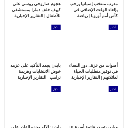
مدرب منتخب إسبانيا يرحب
هجوم صاروخي روسي على
بإلغاء الوقت الإضافي في
كييف خلف دمارا بمستشفى
كأس أمم أوروبا | رياضة
للأطفال | التقارير الإخبارية
أخبار
أخبار
أصوات من غزة.. دور النساء
بايدن يجدد التأكيد على عزمه
في توفير متطلبات الحياة
خوض الانتخابات وهزيمة
لعائلاتهم | التقارير الإخبارية
ترامب | التقارير الإخبارية
أخبار
أخبار
مبابي يتصدر قائمة أسرع 10
بايدن: الإله وحده القادر على