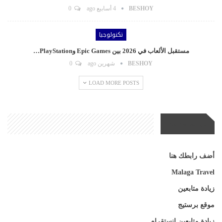
BESHOY
4 أسابيع ago
0
تكنولوجيا
مستقبل الألعاب في 2026 بين Epic Games وPlayStation…
BESHOY
شهرين ago
0
LOAD MORE POSTS
مواقع صديقة
أضف رابطك هنا
Malaga Travel
زيادة متابعين
موقع برستيج
زيادة متابعين انستقرام