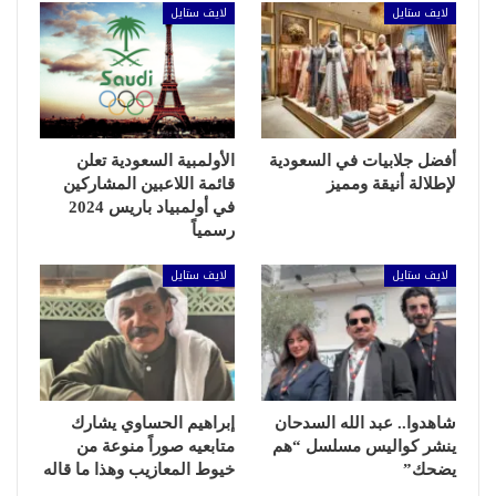
لايف ستايل
لايف ستايل
أفضل جلابيات في السعودية
الأولمبية السعودية تعلن
لإطلالة أنيقة ومميز
قائمة اللاعبين المشاركين
في أولمبياد باريس 2024
رسمياً
لايف ستايل
لايف ستايل
شاهدوا.. عبد الله السدحان
إبراهيم الحساوي يشارك
ينشر كواليس مسلسل “هم
متابعيه صوراً منوعة من
يضحك”
خيوط المعازيب وهذا ما قاله