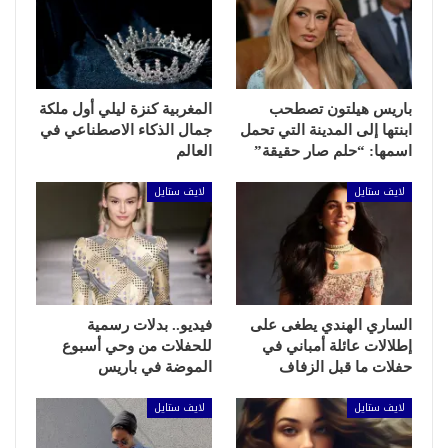
باريس هيلتون تصطحب
المغربية كنزة ليلي أول ملكة
ابنتها إلى المدينة التي تحمل
جمال الذكاء الاصطناعي في
اسمها: “حلم صار حقيقة”
العالم
لايف ستايل
لايف ستايل
الساري الهندي يطغى على
فيديو.. بدلات رسمية
إطلالات عائلة أمباني في
للحفلات من وحي أسبوع
حفلات ما قبل الزفاف
الموضة في باريس
لايف ستايل
لايف ستايل