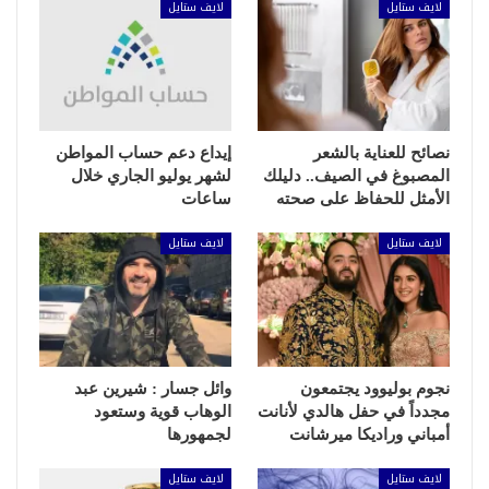
لايف ستايل
لايف ستايل
نصائح للعناية بالشعر
إيداع دعم حساب المواطن
المصبوغ في الصيف.. دليلك
لشهر يوليو الجاري خلال
الأمثل للحفاظ على صحته
ساعات
لايف ستايل
لايف ستايل
نجوم بوليوود يجتمعون
وائل جسار : شيرين عبد
مجدداً في حفل هالدي لأنانت
الوهاب قوية وستعود
أمباني وراديكا ميرشانت
لجمهورها
لايف ستايل
لايف ستايل