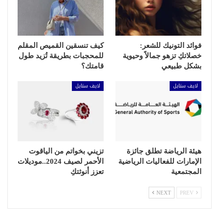
فوائد التونيك للشعر:
كيف تنسقين القميص المقلم
خصلاتكِ تزهو جمالاً وحيوية
للمحجبات بطريقة تُزيد طول
بشكل طبيعي
قامتك؟
لايف ستايل
لايف ستايل
هيئة الرياضة تطلق جائزة
تزيني بخواتم من الياقوت
الإمارات للفعاليات الرياضية
الأحمر لصيف 2024..موديلات
المجتمعية
تعزز أنوثتكِ
NEXT
PREV