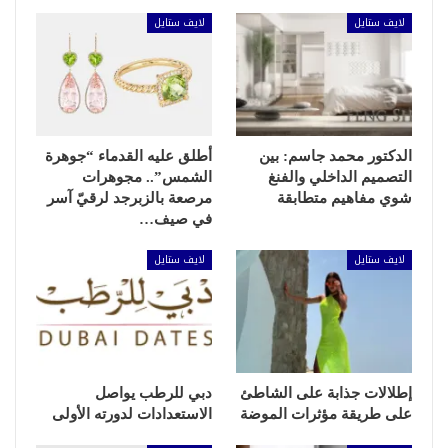
لايف ستايل
لايف ستايل
الدكتور محمد جاسم: بين
أطلق عليه القدماء “جوهرة
التصميم الداخلي والفنغ
الشمس”.. مجوهرات
شوي مفاهيم متطابقة
مرصعة بالزبرجد لرقيّ آسر
في صيف…
لايف ستايل
لايف ستايل
إطلالات جذابة على الشاطئ
دبي للرطب يواصل
على طريقة مؤثرات الموضة
الاستعدادات لدورته الأولى