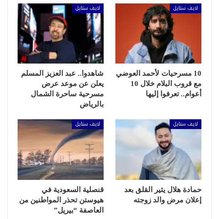
لايف ستايل
لايف ستايل
10 مسرحيات لأحمد العوضي
شاهدوا.. عبد العزيز المسلم
مع قروب البلام خلال 10
يعلن عن موعد عرض
أعوام.. تعرفوا إليها
مسرحية ساحرة الشمال
بالرياض
لايف ستايل
لايف ستايل
حمادة هلال يثير القلق بعد
قنصلية السعودية في
إعلان مرض والد زوجته
هيوستن تحذر المواطنين من
العاصفة “بيريل”