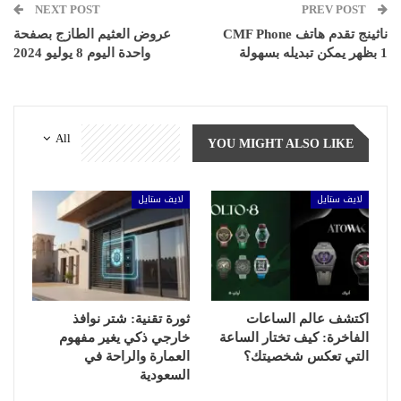
NEXT POST
PREV POST
ناثينج تقدم هاتف CMF Phone
عروض العثيم الطازج بصفحة
1 بظهر يمكن تبديله بسهولة
واحدة اليوم 8 يوليو 2024
All
YOU MIGHT ALSO LIKE
لايف ستايل
لايف ستايل
اكتشف عالم الساعات
ثورة تقنية: شتر نوافذ
الفاخرة: كيف تختار الساعة
خارجي ذكي يغير مفهوم
التي تعكس شخصيتك؟
العمارة والراحة في
السعودية