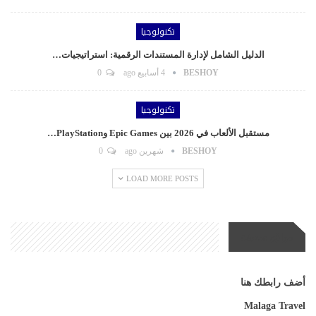
تكنولوجيا
الدليل الشامل لإدارة المستندات الرقمية: استراتيجيات…
BESHOY
4 أسابيع ago
0
تكنولوجيا
مستقبل الألعاب في 2026 بين Epic Games وPlayStation…
BESHOY
شهرين ago
0
LOAD MORE POSTS
مواقع صديقة
أضف رابطك هنا
Malaga Travel