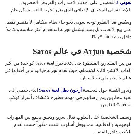
سوني 5
للحصول على أحدث الإصدارات والعروض الحصرية،
بالإضافة إلى المحتوى الإضافي الذي يعزز تجربة اللعب بشكل عام.
ويعكس هذا التطور توجه سوني نحو بناء نظام متكامل لا يقتصر فقط
على بيع الألعاب، بل يمتد ليشمل تجربة استخدام أكثر سلاسة وتكاملاً
داخل بيئة PlayStation.
شخصية
Arjun في عالم Saros
من بين المشاريع المنتظرة في 2026 تبرز لعبة Saros كواحدة من أكثر
ألعاب الأكشن إثارة للاهتمام، حيث تقدم تجربة خيالية تدور أحداثها في
عالم غامض مليء بالأسرار.
وتدور القصة حول شخصية
أرجون بطل لعبة
Saros
الذي ينتمي إلى
نخبة محاربين يتم إرسالهم في مهمة خطيرة لاكتشاف أسرار كوكب
Carcosa الغامض.
وتعتمد الشخصية على أسلوب قتال سريع ودقيق يجمع بين المهارات
الهجومية والدفاعية، مما يجعل أسلوب اللعب متغيراً حسب تقدم
اللاعب داخل القصة.