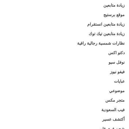
زيادة متابعين
موقع برستيج
زيادة متابعين انستقرام
زيادة متابعين تيك توك
نظارات شمسية رجالية راقية
دكتو اكس
نوفل سيو
فيفو نيوز
عبايات
موضوعي
متجر مكس
فيب السعودية
أكتشف عسير
شحن فري فاير