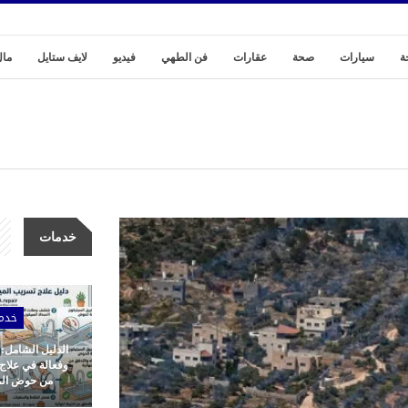
ة
سيارات
صحة
عقارات
فن الطهي
فيديو
لايف ستايل
مال
خدمات
خدم
الدليل الشامل:
وفعالة في علاج
من حوض المط