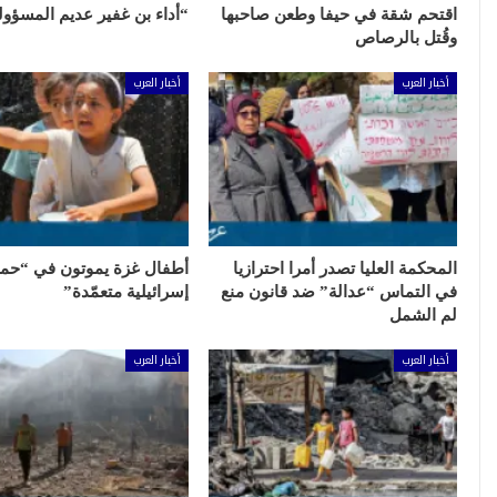
اقتحم شقة في حيفا وطعن صاحبها
“أداء بن غفير عديم المسؤول
وقُتل بالرصاص
أخبار العرب
أخبار العرب
المحكمة العليا تصدر أمرا احترازيا
أطفال غزة يموتون في “حمل
في التماس “عدالة” ضد قانون منع
إسرائيلية متعمّدة”
لم الشمل
أخبار العرب
أخبار العرب