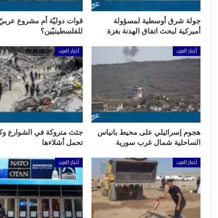
جولة شرق أوسطية لمسؤولة
قوات دوليّة أم مشروع عربيّ
أميركية لبحث اتفاق الهدنة بغزة
للفلسطينيّين؟
أخبار العرب
أخبار العرب
هجوم إسرائيلي على محيط بانياس
جثث متروكة في الشوارع وك
الساحلية شمال غرب سورية
تحمل أشلاءها
أخبار العرب
أخبار العرب