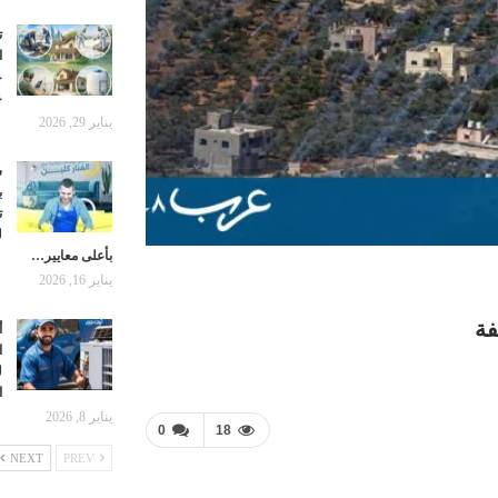
ت
ا
ع
ع
يناير 29, 2026
ش
ب
ت
ل
بأعلى معايير…
يناير 16, 2026
فة
أ
ا
ل
ا
يناير 8, 2026
0
18
NEXT
PREV