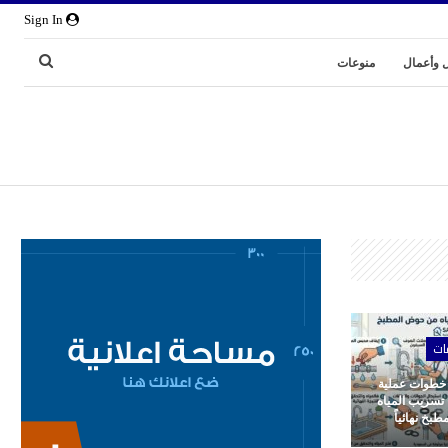
Sign In
 وأعمال
منوعات
ات
 خطوات عملية
 تسريب المياه
بخ نهائياً