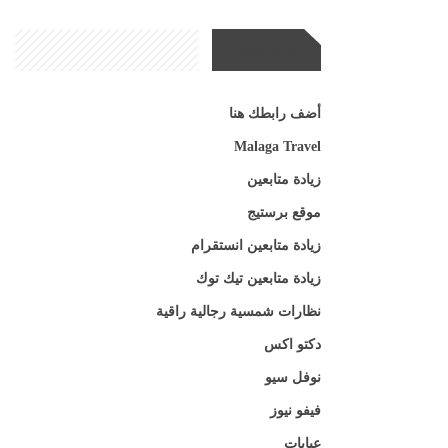
مواقع صديقة
أضف رابطك هنا
Malaga Travel
زيادة متابعين
موقع برستيج
زيادة متابعين انستقرام
زيادة متابعين تيك توك
نظارات شمسية رجالية راقية
دكتو اكس
نوفل سيو
فيفو نيوز
عبايات