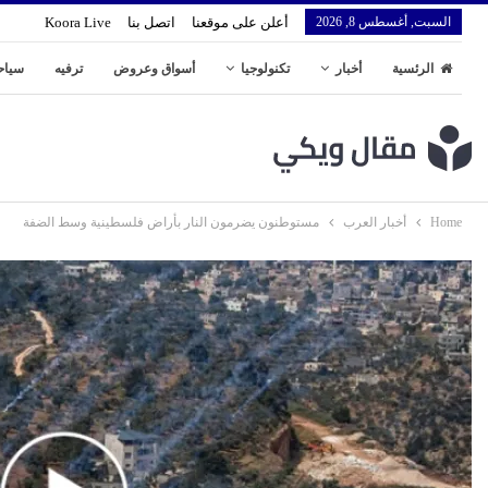
السبت, أغسطس 8, 2026
أعلن على موقعنا
اتصل بنا
Koora Live
الرئسية
أخبار
تكنولوجيا
أسواق وعروض
ترفيه
سياح
Home
أخبار العرب
مستوطنون يضرمون النار بأراض فلسطينية وسط الضفة