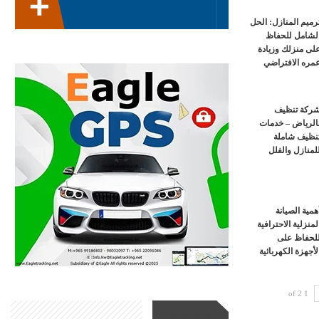
رميم المنازل: الحل
لشامل للحفاظ
لى منزلك وزيادة
مره الافتراضي
ركة تنظيف
الرياض – خدمات
نظيف شاملة
لمنازل والفلل
همية الصيانة
لمنزلية الاحترافية
لحفاظ على
لأجهزة الكهربائية
1 of 2
أحدث الأخبار