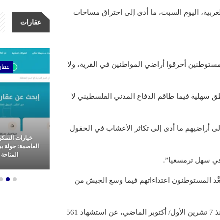
بية، اليوم السبت، ما أدى إلى احتراق مساحات
عقارات
مستوطنين أحرقوا أراضي المواطنين في القرية، ولا
ات
عقارات
عقار
ق سهلية فيما طاقم الدفاع المدني الفلسطيني لا
ى أراضيهم ما أدى إلى تكاثر الأعشاب في الحقول
مشاريع شركة الأولى للتطوير
خيارات السكن
عقاري: ثورة
العقاري.. ريادة وتميز في غرب
العاصمة: جولة ب
م العقارات
القاهرة
المتاحة ل
في سهل ترمسعيا”.
ة منذ 7 تشرين الأول/ أكتوبر، صعَّد المستوطنون اعتداءاتهم فيما وسع الجيش من
وأسفرت اعتداءات الاحتلال ومستوطنيه على الفلسطينيين في الضفة منذ 7 تشرين الأول/ أكتوبر الماضي، عن استشهاد 561