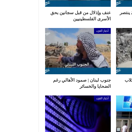
 ينتصر
عنف وإذلال من قبل سجانين بحق
الأسرى الفلسطينيين
أخبار العرب
لاب
جنوب لبنان | صمود الأهالي رغم
الضحايا والخسائر
أخبار العرب