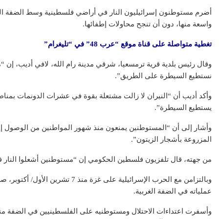
أضرم مستوطنون إسرائيليون النار في أراضي فلسطينية وسط الضفة الغر
واسعة منها، دون أن تنجح محاولات إطفائها.
تغطية متواصلة على قناة موقع “عرب 48” في “تليغرام”
وقال رئيس بلدية قرية ترمسعيا، شرقي مدينة رام الله، لافي أديب، إن “
عقار
نستطيع السيطرة على الطريق”.
وأكد أديب أن “النيران لا زالت مشتعلة بقوة في عشرات الدونمات بمناط
يستطيع السيطرة”.
وأشار إلى أن “المستوطنين يمنعون منذ شهور المواطنين من الوصول إل
المزروعة بأشجار الزيتون”.
تطبيق سكن ال
رقمية في عال
من جهته، قال تلفزيون فلسطين الحكومي إن “مستوطنين أشعلوا النار 
وبالتزامن مع الحرب الإسرائيلية على غز
عملياته في الضفة الغربية.