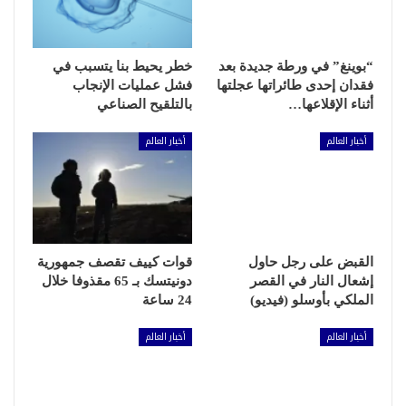
“بوينغ” في ورطة جديدة بعد
خطر يحيط بنا يتسبب في
فقدان إحدى طائراتها عجلتها
فشل عمليات الإنجاب
أثناء الإقلاعها…
بالتلقيح الصناعي
أخبار العالم
أخبار العالم
القبض على رجل حاول
قوات كييف تقصف جمهورية
إشعال النار في القصر
دونيتسك بـ 65 مقذوفا خلال
الملكي بأوسلو (فيديو)
24 ساعة
أخبار العالم
أخبار العالم