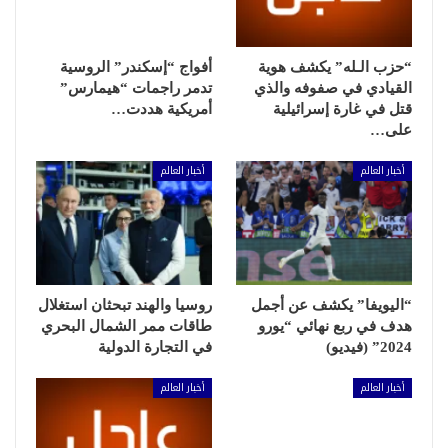
“حزب الـله” يكشف هوية
أفواج “إسكندر” الروسية
القيادي في صفوفه والذي
تدمر راجمات “هيمارس”
قتل في غارة إسرائيلية
أمريكية هددت…
على…
أخبار العالم
أخبار العالم
“اليويفا” يكشف عن أجمل
روسيا والهند تبحثان استغلال
هدف في ربع نهائي “يورو
طاقات ممر الشمال البحري
2024” (فيديو)
في التجارة الدولية
أخبار العالم
أخبار العالم