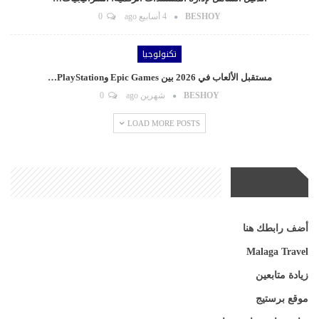
BESHOY
4 أسابيع ago
0
تكنولوجيا
مستقبل الألعاب في 2026 بين Epic Games وPlayStation…
BESHOY
شهرين ago
0
LOAD MORE POSTS
مواقع صديقة
أضف رابطك هنا
Malaga Travel
زيادة متابعين
موقع برستيج