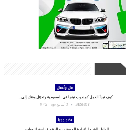
أحدث الأخبار
مال وأعمال
كيف تبدأ العمل كمندوب نينجا في السعودية وتحوّل وقتك إلى…
BESHOY
3 أسابيع ago
0
تكنولوجيا
الدليل الشامل لإدارة المستندات الرقمية: استراتيجيات…