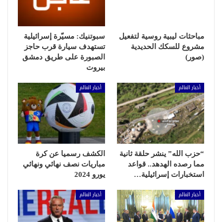
مباحثات ليبية روسية لتفعيل
سبوتنيك: مسيّرة إسرائيلية
مشروع للسكك الحديدية
تستهدف سيارة قرب حاجز
(صور)
الصبورة على طريق دمشق
بيروت
أخبار العالم
أخبار العالم
“حزب الله” ينشر حلقة ثانية
الكشف رسميا عن كرة
مما رصده الهدهد.. قواعد
مباريات نصف نهائي ونهائي
استخبارات إسرائيلية…
يورو 2024
أخبار العالم
أخبار العالم