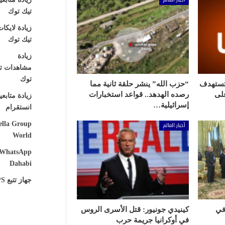
تيك توك
زيادة لايكا
تيك توك
زيادة
مشاهدات ت
توك
 تستهدف
“حزب الله” ينشر حلقة ثانية مما
لى
رصده الهدهد.. قواعد استخبارات
زيادة متابع
إسرائيلية…
انستقرام
ella Group
أخبار العالم
World
WhatsApp
Dahabi
جهاز تتبع GPS
في
كينيدي جونيور: قتل الأسرى الروس
في أوكرانيا جريمة حرب