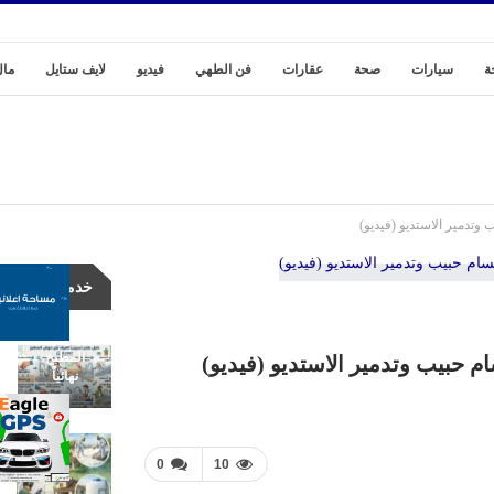
ة
سيارات
صحة
عقارات
فن الطهي
فيديو
لايف ستايل
مال
خدمات
الدليل
الشامل:
خطوات
وتدمير الاستديو (فيديو)
عملية
وفعالة
في علاج
تسريب
خدمات
المياه
من
حوض
المطبخ
 حبيب وتدمير الاستديو (فيديو)
نهائياً
0
10