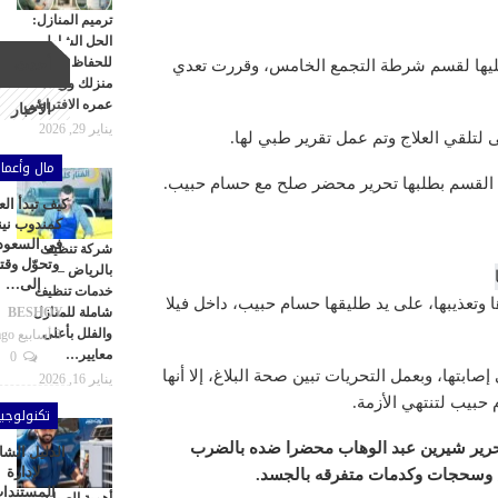
ترميم المنازل:
الحل الشامل
للحفاظ على
أحدث
يها لقسم شرطة التجمع الخامس، وقررت تعدي
منزلك وزيادة
عمره الافتراضي
الأخبار
يناير 29, 2026
تلقي العلاج وتم عمل تقرير طبي لها.
مال وأعما
لى القسم بطلبها تحرير محضر صلح مع حسام حبيب.
كيف تبدأ ال
كمندوب نين
في السعود
شركة تنظيف
وتحوّل وقت
بالرياض –
إلى…
خدمات تنظيف
ا وتعذيبها، على يد طليقها حسام حبيب، داخل فيلا
شاملة للمنازل
BESHOY
والفلل بأعلى
3 أسابيع ago
معايير…
0
تها، وبعمل التحريات تبين صحة البلاغ، إلا أنها
يناير 16, 2026
بيب لتنتهي الأزمة.
تكنولوجيا
رير شيرين عبد الوهاب محضرا ضده بالضرب
الدليل الش
لإدارة
اس وسحجات وكدمات متفرقه بالجسد.
المستندا