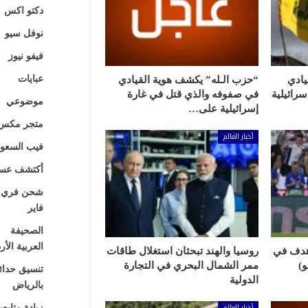
دكتو اكس
نوفل سيو
فيفو نيوز
عبايات
يادي
“حزب الـله” يكشف هوية القيادي
رائيلية
في صفوفه والذي قتل في غارة
موضوعي
إسرائيلية على…
متجر مكس
أخبار العالم
فيب السعود
أكتشف عسي
شحن فري
فاير
الصحيفة
العربية الأر
هدف في
روسيا والهند تبحثان استغلال طاقات
ممر الشمال البحري في التجارة
تنسيق حدائ
الدولية
بالرياض
أخبار العالم
زيادة متابع