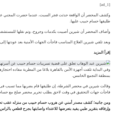
[ad_1]
وكشف المحضر أن الواقعة حدثت فجر السبت، عندما حضرت المجني عل
طليقها حسام حبيب عليها.
وأضاف المحضر أن شيرين أصيبت بكدمات وجروح، وتم نقلها للمستشفى ل
وبعد تلقي شيرين العلاج المناسب فاجأت الجهات الأمنية بعد عودتها إ
إقرأ المزيد
وفي البداية تلقت أجهزة الأمن بالقاهرة بلاغا من المطربة مفاده احتجازه
بمنطقة التجمع الخامس.
وقالت شيرين في محضر الشرطة، إن طليقها قام بضربها مما تسبب فى إصاب
فاجأت جهات التحقيق في وقت لاحق بطلب تحرير محضر صلح مع حسام ح
ومن جانبه؛ كشف مصدر أمني عن هروب حسام حبيب من منزله عقب تح
وإرفاقه بتقرير طبي يفيد بتعرضها للاعتداء واصابتها بجرح قطعي بالر