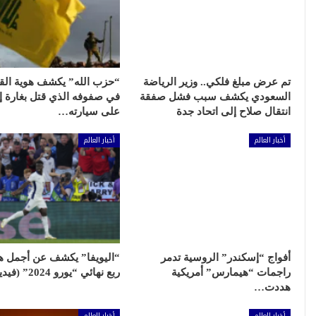
تم عرض مبلغ فلكي.. وزير الرياضة
“حزب الله” يكشف هوية الق
السعودي يكشف سبب فشل صفقة
في صفوفه الذي قتل بغارة إس
انتقال صلاح إلى اتحاد جدة
على سيارته…
أخبار العالم
أخبار العالم
أفواج “إسكندر” الروسية تدمر
“اليويفا” يكشف عن أجمل 
راجمات “هيمارس” أمريكية
ربع نهائي “يورو 2024” (فيديو)
هددت…
أخبار العالم
أخبار العالم