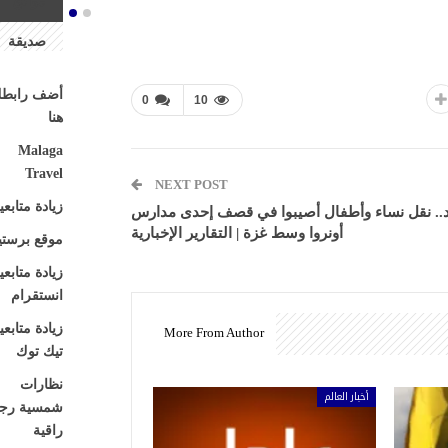
مواقع
صديقة
أضف رابط
0
10
هنا
Malaga
Travel
NEXT POST
زيادة متابع
. نقل نساء وأطفال أصيبوا في قصف إحدى مدارس
أونروا وسط غزة | التقارير الإخبارية
موقع برستي
زيادة متابع
انستقرام
زيادة متابع
More From Author
تيك توك
نظارات
أخبار العالم
شمسية رجا
راقية