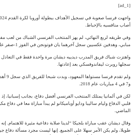
[ad_1]
أصاب منافسيه بالإحباط.
وفي طريقه لربع النهائي، لم يهز المنتخب الفرنسي الشباك من لعب مفتوح
مبابي، وهدفين عكسيين سجل آخرهما يان فوتونجن في الفوز 1-صفر على بلجيكا في الدور ثمن النهائي أمس الاثنين.
سجلها روبرت ليفاندوفسكي بعد إعادتها.
و7 في 4 مباريات عام 2018.
لكن في ألمانيا يمتلك المنتخب الفرنسي أفضل دفاع، بجانب إسبانيا، إ
الماضي.
وقال ديشان عقب مباراة بلجيكا “لدينا صلابة دفاعية مثيرة للاهتمام. إ
طويلا، ولم يكن الأمر سهلا على الجميع. إنها ليست مجرد مسألة دفاع جي