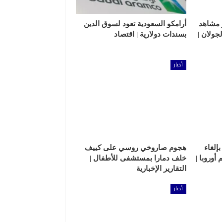
نشر مشاهد
أرامكو السعودية تعود لسوق الدين
جولان |
بسندات دولارية | اقتصاد
أخبار
إلغاء
هجوم صاروخي روسي على كييف
وروبا |
خلف دمارا بمستشفى للأطفال |
التقارير الإخبارية
أخبار