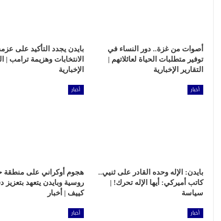
أصوات من غزة.. دور النساء في
بايدن يجدد التأكيد على عز
توفير متطلبات الحياة لعائلاتهم |
الانتخابات وهزيمة ترامب | ال
التقارير الإخبارية
الإخبارية
أخبار
أخبار
بايدن: الإله وحده القادر على ثنيي..
هجوم أوكراني على منطقة ح
كاتب أميركي: أيها الإله تحرك! |
روسية وبايدن يتعهد بتعزيز د
سياسة
كييف | أخبار
أخبار
أخبار