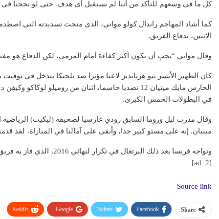
كل ما في وسعهم للتأكد من أننا لم نستقبل أي هدف. حتى لو نجحنا في ه
كما أشاد المهاجم راندال كولو مواني، الذي منحت تسديدته التي اصطدم
الاثنين، بدفاع الفريق.
وقال مواني “يجب أن نكون أكثر كفاءة أمام المرمى، لكن الدفاع هو مفتا
عقار
كان الظهير الأيسر تيو هرنانديز لاعبا مؤثرا ضد بلجيكا بتدخل في توقي
الحارس مايك مينيان 12 تصديا حاسما، اثنان من روميلو لوك
في البطولات الخمس الكبرى.
وقال مدرب ليل وروما السابق رودي غارسيا لصحيفة (ليكيب) الرياضية 
مينيان. إنه على مستو كبير جدا، وأبقى على آمالنا في المباراة، لقد قدمنا أ
تطبيق سكن ال
وتواجه فرنسا بعد ذلك البرتغال في تكرار لنهائي 2016، الذي فاز به فريق النجم كريستيانو رونالدو.
رقمية في عال
[ad_2]
Source link
ReddIt
Google+
Twitter
Facebook
Share