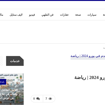
ة
سيارات
صحة
عقارات
فن الطهي
فيديو
لايف ستايل
مال
خدمات
اضة
خدم
الدليل الشامل:
وفعالة في علاج
من حوض المط
0
7