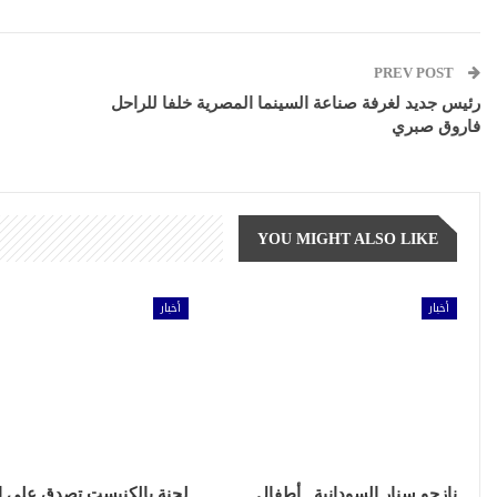
PREV POST
رئيس جديد لغرفة صناعة السينما المصرية خلفا للراحل
فاروق صبري
YOU MIGHT ALSO LIKE
أخبار
أخبار
نازحو سنار السودانية.. أطفال
لجنة بالكنيست تصدق على إ