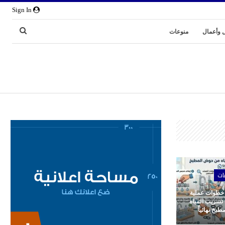
Sign In
 وأعمال
منوعات
ات
 خطوات عملية
 تسريب المياه
بخ نهائياً