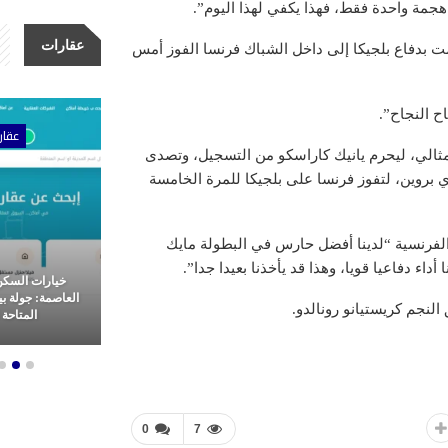
جمة واحدة فقط، فهذا يكفي لهذا اليوم”.
عقارات
ت بدفاع بلجيكا إلى داخل الشباك فرنسا الفوز أمس
ح النجاح”.
ات
عقارات
عقار
ت مثالي، ليحرم يانيك كاراسكو من التسجيل، وتصدى
اكو وكيفن دي بروين، لتفوز فرنسا على بلجيكا للمرة الخامسة
الفرنسية “لدينا أفضل حارس في البطولة مايك
داء دفاعيا قويا، وهذا قد يأخذنا بعيدا جدا”.
مشاريع شركة الأولى للتطوير
خيارات السكن
عقاري: ثورة
العقاري.. ريادة وتميز في غرب
العاصمة: جولة ب
م العقارات
القاهرة
المتاحة ل
0
7