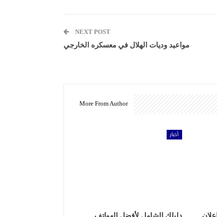
NEXT POST
مواعيد وديات الهلال في معسكره الخارجي
More From Author
أخبار
علان
دليلك الشامل لأفضل الهواتف