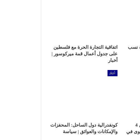
ة نسب
اتفاقية التجارة الحرة مع فلسطين
على جدول أعمال قمة ميركوسور |
أخبار
أخبار
كيف قرأ الدويري الإعلان عن 4
كونفدرالية دول الساحل: المحفزات
هوى في
والإمكانات والعوائق | سياسة