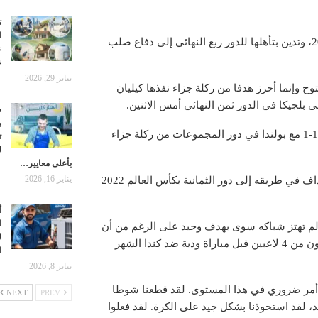
ت
ا
واجهت فرنسا صعوبة في تسجيل الأهداف ببطولة أوروبا لكرة القدم 2024، وتدين بتأهلها للدور ربع النهائي إلى دفاع صلب
ع
ع
يناير 29, 2026
 وإنما أحرز هدفا من ركلة جزاء نفذها كيليان
ش
ب
واهتزت شباك فريق المدرب ديدييه ديشان مرة واحدة فقط في التعادل 1-1 مع بولندا في دور المجموعات من ركلة جزاء
ت
ل
بأعلى معايير…
يناير 16, 2026
ولم تقدم فرنسا مستواها المعهود، وبدت شبحا للفريق الذي سجل 9 أهداف في طريقه إلى دور الثمانية بكأس العالم 2022
أ
ا
ذ لم تهتز شباكه سوى بهدف وحيد على الرغم من أن
ل
قلبي الدفاع وليام ساليبا ودايو أوباميكانو لم يبدآ مباراة معا في دفاع مكون من 4 لاعبين قبل مباراة ودية ضد كندا الشهر
ا
يناير 8, 2026
نه أمر ضروري في هذا المستوى. لقد قطعنا شوطا
NEXT
PREV
د، لقد استحوذنا بشكل جيد على الكرة. لقد فعلوا