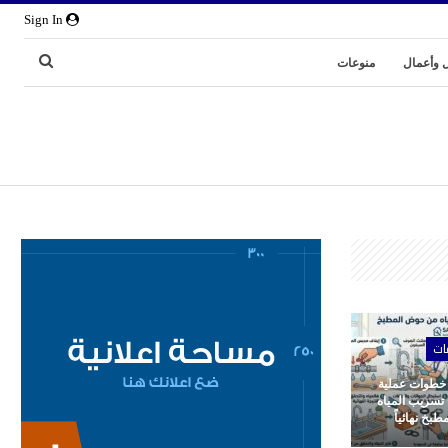
Sign In
 وأعمال
منوعات
ات
 خطوات عملية
 تسريب المياه
بخ نهائياً