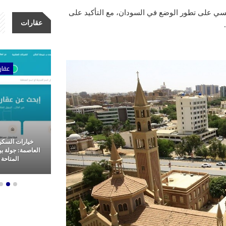
ئيسي على تطور الوضع في السودان، مع التأكيد على
عقارات
ات
عقارات
عقار
أولى للتطوير
خيارات السكن الراقي في
كلين للتنظيف، 
 وتميز في غرب
العاصمة: جولة بين أفخم الشقق
نقدم خدمات تنظ
هرة
المتاحة للإيجار
المملكة العرب