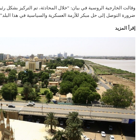
وقالت الخارجية الروسية في بيان: “خلال المحادثة، تم التركيز بشكل ر
ضرورة التوصل إلى حل مبكر للأزمة العسكرية والسياسية في هذا البلد”.
إقرأ المزيد
عقارات
عقار
مشاريع شركة ال
تطبيق سكن العقاري: ثورة
العقاري.. ريادة
رقمية في عالم العقارات
القا