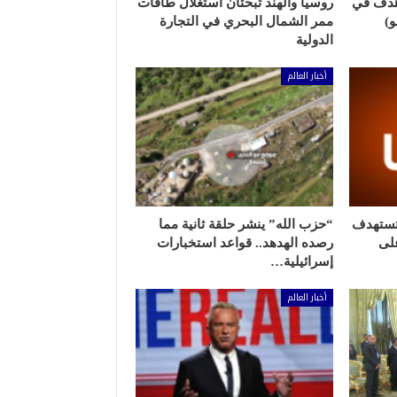
هدف في
روسيا والهند تبحثان استغلال طاقات
ممر الشمال البحري في التجارة
الدولية
أخبار العالم
 تستهدف
“حزب الله” ينشر حلقة ثانية مما
لى
رصده الهدهد.. قواعد استخبارات
إسرائيلية…
أخبار العالم