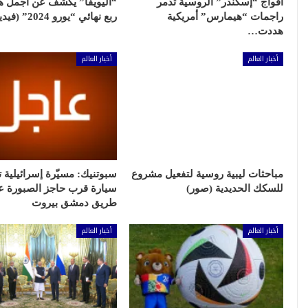
أفواج “إسكندر” الروسية تدمر
“اليويفا” يكشف عن أجمل 
راجمات “هيمارس” أمريكية
ربع نهائي “يورو 2024” (فيديو)
هددت…
أخبار العالم
أخبار العالم
مباحثات ليبية روسية لتفعيل مشروع
سبوتنيك: مسيّرة إسرائيلية
للسكك الحديدية (صور)
سيارة قرب حاجز الصبورة ع
طريق دمشق بيروت
أخبار العالم
أخبار العالم