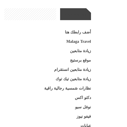
مواقع صديقة
أضف رابطك هنا
Malaga Travel
زيادة متابعين
موقع برستيج
زيادة متابعين انستقرام
زيادة متابعين تيك توك
نظارات شمسية رجالية راقية
دكتو اكس
نوفل سيو
فيفو نيوز
عبايات