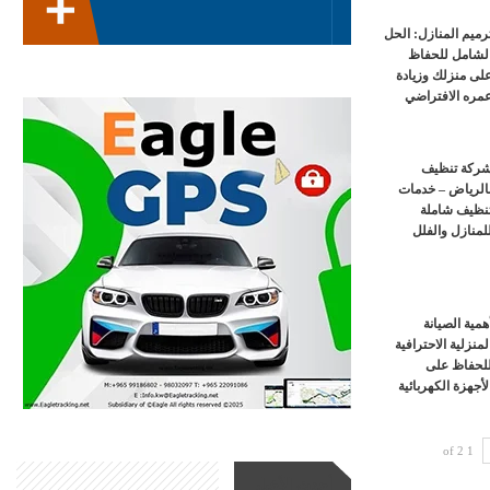
رميم المنازل: الحل
لشامل للحفاظ
لى منزلك وزيادة
مره الافتراضي
ركة تنظيف
الرياض – خدمات
نظيف شاملة
لمنازل والفلل
همية الصيانة
لمنزلية الاحترافية
لحفاظ على
لأجهزة الكهربائية
1 of 2
أحدث الأخبار