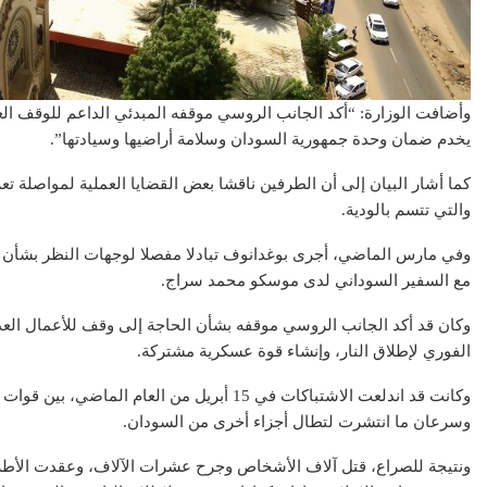
وأضافت الوزارة: “أكد الجانب الروسي موقفه المبدئي الداعم للوقف الع
يخدم ضمان وحدة جمهورية السودان وسلامة أراضيها وسيادتها”.
كما أشار البيان إلى أن الطرفين ناقشا بعض القضايا العملية لمواصلة تعز
والتي تتسم بالودية.
وفي مارس الماضي، أجرى بوغدانوف تبادلا مفصلا لوجهات النظر بشأن آ
مع السفير السوداني لدى موسكو محمد سراج.
وكان قد أكد الجانب الروسي موقفه بشأن الحاجة إلى وقف للأعمال ال
الفوري لإطلاق النار، وإنشاء قوة عسكرية مشتركة.
وكانت قد اندلعت الاشتباكات في 15 أبريل من العا
وسرعان ما انتشرت لتطال أجزاء أخرى من السودان.
ونتيجة للصراع، قتل آلاف الأشخاص وجرح عشرات الآلاف، وعقدت الأط