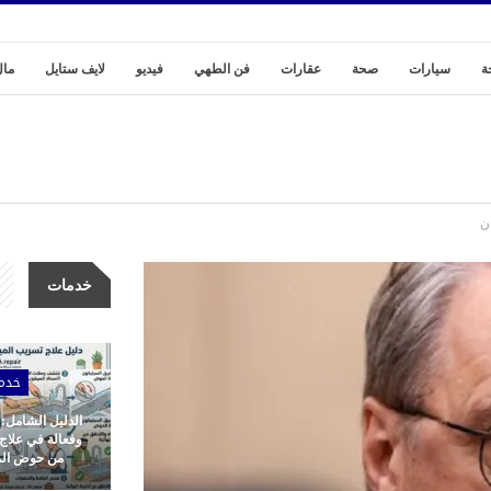
ة
سيارات
صحة
عقارات
فن الطهي
فيديو
لايف ستايل
مال
ن
خدمات
خدم
الدليل الشامل:
وفعالة في علاج
من حوض المط