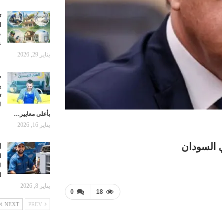
ت
ا
ع
ع
يناير 29, 2026
ش
ب
ت
ل
بأعلى معايير…
يناير 16, 2026
 السودان
أ
ا
ل
ا
يناير 8, 2026
0
18
NEXT
PREV