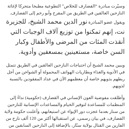
وسيّرت مبادرة “القضارف للخلاص” التطوعية مطبخا متحركا لإغاثة
النازحين العالقين في الطريق من المقرح وأبو رخم إلى القضارف.
نور الدين محمد الشيخ،
للجزيرة
ويقول عضو المبادرة
نت، إنهم تمكنوا من توزيع آلاف الوجبات التي
أنقذت المئات من المرضى والأطفال وكبار
السن خاصة، مستعينين بمسعفين وأدوية.
ويبين محمد الشيخ أن احتياجات النازحين العالقين في الطريق تتمثل
في الأدوية والغذاء وبطاريات الهواتف المحمولة أو الشواحن من أجل
ربطهم بذويهم خاصة أن معظمهم الآن في عداد المفقودين بالنسبة
لذويهم.
وأطلقت مفوضية العون الإنساني في القضارف (حكومية) نداءً إلى
المنظمات للمساعدة لتوفير الخيام والمساعدات الإنسانية للنازحين
من سنار بعدما عجزت دور الإيواء عن استيعابهم، وأعلنت حكومة ولاية
القضارف، في بيان رسمي، عن استقبالها أكثر من 120 ألف نازح من
الفارين من القتال بولاية سنّار، بالإضافة إلى النازحين السابقين من