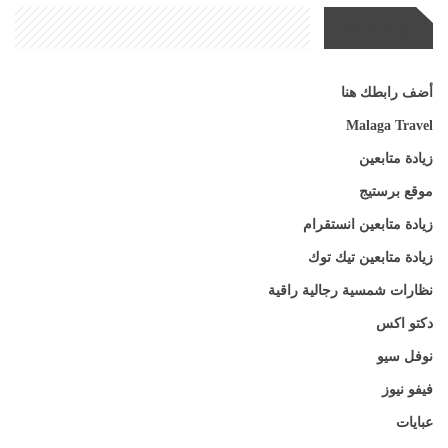
مواقع صديقة
أضف رابطك هنا
Malaga Travel
زيادة متابعين
موقع برستيج
زيادة متابعين انستقرام
زيادة متابعين تيك توك
نظارات شمسية رجالية راقية
دكتو اكس
نوفل سيو
فيفو نيوز
عبايات