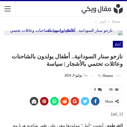
Home
أخبار
أخبار
نازحو سنار السودانية.. أطفال يولدون بالشاحنات
وعائلات تحتمي بالأشجار | سياسة
On
يوليو 9, 2024
By
Hamza
0
36
Share
[ad_1]
الخرطوم
– أنجبت “أمل” مولودها وهي على ظهر شاحنة هربا مع