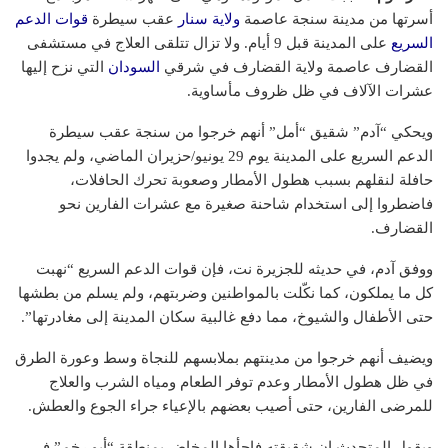
أسرتها من مدينة سنجة عاصمة
ولاية سنار
عقب سيطرة
قوات الدعم
السريع
على المدينة قبل 9 أيام. ولا تزال تتلقى العلاج في مستشفى
القضارف عاصمة ولاية القضارف في شرقي
السودان
التي نزح إليها
عشرات الآلاف في ظل ظروف مأساوية.
ويحكي “آدم” شقيق “أمل” أنهم خرجوا من سنجة عقب سيطرة
الدعم السريع على المدينة يوم 29 يونيو/حزيران الماضي، ولم يجدوا
حافلة لنقلهم بسبب هطول الأمطار وصعوبة تحرك الحافلات،
فاضطروا إلى استخدام شاحنة صغيرة مع عشرات الفارين نحو
القضارف.
ووفق آدم، في حديثه للجزيرة نت، فإن قوات الدعم السريع “نهبت
كل ما يملكون، كما نكّلت بالمواطنين وضربتهم، ولم يسلم من بطشها
حتى الأطفال والشيوخ، مما دفع غالبية سكان المدينة إلى مغادرتها”.
ويضيف أنهم خرجوا من مدينتهم بملابسهم للنجاة وسط وعورة الطرق
في ظل هطول الأمطار وعدم توفر الطعام ومياه الشرب والعلاج
للمرضى الفارين، حتى أصيب بعضهم بالإعياء جراء الجوع والعطش.
ويقول المتحدث إن شقيقته فاجأها المخاض بمنطقة “أبو رخم” في