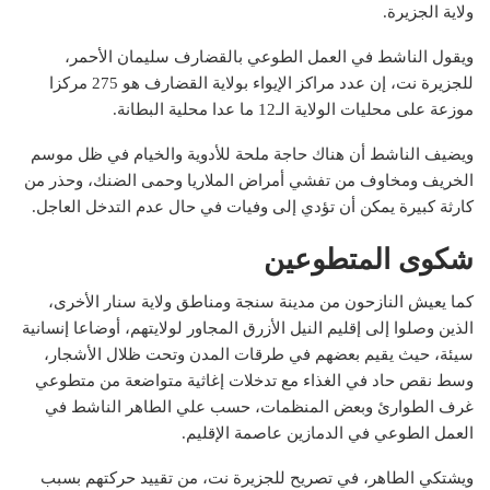
ولاية الجزيرة.
ويقول الناشط في العمل الطوعي بالقضارف سليمان الأحمر،
للجزيرة نت، إن عدد مراكز الإيواء بولاية القضارف هو 275 مركزا
موزعة على محليات الولاية الـ12 ما عدا محلية البطانة.
ويضيف الناشط أن هناك حاجة ملحة للأدوية والخيام في ظل موسم
الخريف ومخاوف من تفشي أمراض الملاريا وحمى الضنك، وحذر من
كارثة كبيرة يمكن أن تؤدي إلى وفيات في حال عدم التدخل العاجل.
شكوى المتطوعين
كما يعيش النازحون من مدينة سنجة ومناطق ولاية سنار الأخرى،
الذين وصلوا إلى إقليم النيل الأزرق المجاور لولايتهم، أوضاعا إنسانية
سيئة، حيث يقيم بعضهم في طرقات المدن وتحت ظلال الأشجار،
وسط نقص حاد في الغذاء مع تدخلات إغاثية متواضعة من متطوعي
غرف الطوارئ وبعض المنظمات، حسب علي الطاهر الناشط في
العمل الطوعي في الدمازين عاصمة الإقليم.
ويشتكي الطاهر، في تصريح للجزيرة نت، من تقييد حركتهم بسبب