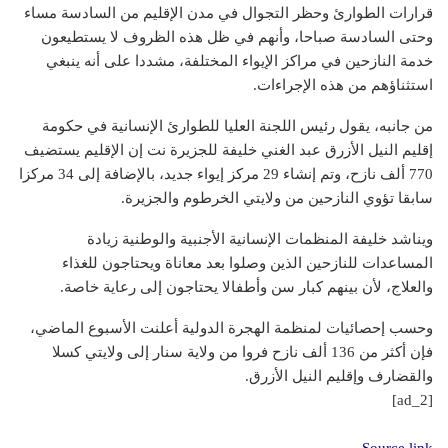
قرارات الطوارئ وحظر التجوال في مدن الإقليم من السادسة مساء
وحتى السادسة صباحا، وأنهم في ظل هذه الظروف لا يستطيعون
خدمة النازحين في مراكز الإيواء المختلفة، مشددا على أنه ينبغي
استثناؤهم من هذه الإجراءات.
من جانبه، يقول رئيس اللجنة العليا للطوارئ الإنسانية في حكومة
إقليم النيل الأزرق عبد الغني خليفة للجزيرة نت إن الإقليم يستضيف
770 ألف نازح، وتم إنشاء 29 مركز إيواء جديد، بالإضافة إلى 34 مركزا
سابقا تؤوي النازحين من ولايتي الخرطوم والجزيرة.
ويناشد خليفة المنظمات الإنسانية الأجنبية والوطنية زيادة
المساعدات للنازحين الذين وصلوا بعد معاناة ويحتاجون للغذاء
والعلاج، لأن بينهم كبار سن وأطفالا يحتاجون إلى رعاية خاصة.
وحسب إحصائيات لمنظمة الهجرة الدولية أعلنت الأسبوع الماضي،
فإن أكثر من 136 ألف نازح فروا من ولاية سنار إلى ولايتي كسلا
والقضارف وإقليم النيل الأزرق.
[ad_2]