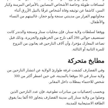
لمسافات طويلة وخاصة الأشخاص المصابين بالأمراض المزمنة وكبار
السن، كاشفا عن توثيقه وفاة أشخاص غرقًا بالنيل الأزرق أثناء
محاولتهم الفرار من مدينتي سنجة وأبو حجار، غالبيتهم من النساء
والأطفال.
ووفقا لسلطات ولاية سنار، فإن محليات سنار وسنجة والدندر كانت
تستضيف حوالي 286 ألف نازح من الخرطوم والجزيرة، وذلك قبل
تصاعد المعارك مؤخرا، وأن آلاف النازحين قد يعانون من النزوح
للمرة الثانية أو الثالثة.
مطابخ متحركة
وفي القضارف كشفت غرفة طوارئ الولاية عن انتشار النازحين من
ولاية سنار في 30 موقعا بالمدينة، في حين اضطر أكثر من 300
شخص للاحتماء بمظلات داخل المقابر.
وبحسب إحصائيات من مبادرات تطوعية، فإن عدد النازحين الذين
وصلوا من ولاية سنار إلى مدينة القضارف يتجاوز 60 ألفا بما يفوق
الطاقة الاستيعابية للمدينة.