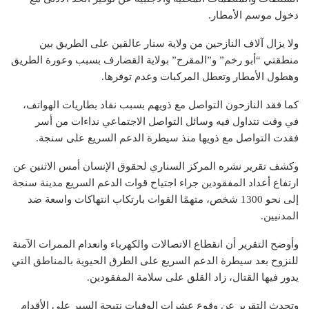
دخول موسم الأمطار.
ولا يزال آلاف النازحين من ولاية سنار عالقين على الطريق بين
منطقتي “أبو رخم” و”المقرح” بولاية القضارف بسبب وعورة الطريق
وهطول الأمطار وتعطل المركبات وعدم توفرها.
كما فقد النازحون التواصل مع ذويهم بسبب نفاد بطاريات الهواتف،
في وقت تتداول فيه وسائل التواصل الاجتماعي نداءات من أسر
فقدت التواصل مع ذويها منذ سيطرة الدعم السريع على سنجة.
وكشف تقرير نشره المركز السناري لحقوق الإنسان أمس الاثنين عن
ارتفاع أعداد المفقودين جراء اجتياح قوات الدعم السريع مدينة سنجة
إلى نحو 1300 شخص، متهمًا القوات بارتكاب انتهاكات واسعة ضد
المدنيين.
وأوضح التقرير أن انقطاع الاتصالات والكهرباء وانعدام الممرات الآمنة
للنزوح بعد سيطرة الدعم السريع على الطرق الحيوية بالمناطق التي
يدور فيها القتال، زاد القلق على سلامة المفقودين.
وتحدث التقرير عن وقوع عشرات الوفيات نتيجة السير على الأقدام