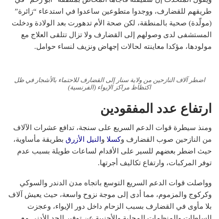
طريقهم للقضارف، ووجدوا متطوعين ساعدوا في استدعاء “زائرة”
(مولّدة) صحية بالمنطقة، لكن صحة الأم تدهورت بعد الولادة ودخلت
المستشفى لدى وصولهم إلى القضارف ولا تزال تتلقى العلاج مع
مولودها، مؤكدا معاينته لحالات إجهاض ونزيف لنساء حوامل.
اضطر آلاف النازحين من ولاية سنار إلى القضارف للاحتماء بالأشجار في ظل
اكتظاظ مراكز الإيواء (الفرنسية)
ارتفاع عدد المفقودين
ومنذ سيطرة قوات الدعم السريع على سنجة، تدافع عشرات الآلاف
من النازحين صوب القضارف و
كسلا
و
النيل الأزرق
بطريقة مأساوية،
حيث اضطر بعضهم للسير على الأقدام لساعات طويلة بسبب عدم
توفر المركبات، وارتفاع تكاليف أجرتها.
وواصلت قوات الدعم السريع التوسع باتجاه مدن الدندر والسوكي
وكركوج والمزموم، مما أدى إلى موجة نزوح واسعة، حيث يعيش آلاف
بلا مأوى في القضارف بسبب الزحام داخل دور الإيواء، وعجزت
السلطات والمنظمات المحلية والأجنبية عن توفير الحد الأدنى مع