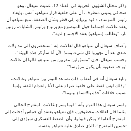
وذكر محلل الشؤون الحزبية في القناة 12، عَميت سيغال، وهو
صحافي يميني متطرف، أن على خلفية قرار نتنياهو، أمس، بإيفاد
رئيس الموساد، دافيد برنياع، إلى قطر بشأن الصفقة، منع نتنياهو أن
يعقد غالانت اجتماعا حول الموضوع مع برنياع ورئيس الشاباك، رونين
بار، “وطالب (نتنياهو) بعقد الاجتماع لديه”.
وأضاف سيغال أن نتنياهو قال لغالانت إنه “ستحضرون إلى مداولات
عندي بعد أن تجهزوا كل شيء. ومنذ الآن أنا سأركز هذه الهيئة”.
وحسب سيغال، فإن “مسؤولين مقربين من نتنياهو قالوا إن غالانت
’يواجه صعوبة بأن يكون مرؤوسا’”.
وتابع سيغال أنه في أعقاب ذلك تصاعد التوتر بين نتنياهو وغالانت،
“وذلك ليس فقط على خلفية صراع على الأنا وانعدام الثقة، وإنما
بسبب خلافات آخذة بالاتساع بينهما”.
وفسر سيغال هذا التوتر بأنه “فيما يسرع غالانت المقترح الحالي
مثلما قال لعائلات مخطوفين، فإن نتنياهو يعتقد أن حماس أدخلت إلى
المقترح ألغاما لا يمكن قبولها، وأن الضغط العسكري سيؤدي إلى
تحسين المقترح”، الذي صادق عليه نتنياهو بنفسه.