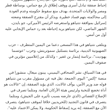
إحباط صفقة تبادل أسرى ووقف إطلاق نار مع حماس، بوساطة قطر
ومصر والولايات المتحدة، بهدف منع سقوط حكومته وعدم العودة
إلى محاكمته بتهم فساد خطيرة. ويذكر أن مقترح الصفقة وضعته
إسرائيل بموافقة نتنياهو واستعرضه الرئيس الأميركي، جو بايدن،
الشهر الماضي، لكن نتنياهو يريد إحباطه بعد رد حماس الإيجابي عليه
أول من أمس.
ويتلقى نتنياهو في هذا المسعى دعما من اليمين المتطرف – حزب
الصهيونية الدينية، برئاسة بتسلئيل سموتريتش، وحزب “عوتسما
يهوديت”، برئاسة إيتمار بن غفير – وكذلك من إعلاميين مؤثرين في
صفوف اليمين.
في هذا السياق، نشر الصحافي اليميني، يينون ميغال، منشورا في
منصة “إكس” اليوم، الجمعة، نقل فيه عن مسؤول مقرب من نتنياهو
قوله ضد وزير الأمن، يوآف غالانت، الذي يؤيد الصفقة، إن “غالانت هو
أداة تخضع للنخبة ولرئيس هيئة الأركان العامة. ومثلما تصرف في
الإصلاح القضائي (الذي عارضه بسبب تأثيره على الجيش)، ومثلما
يتصرف في قانون التجنيد (للحريديين خلافا لموقف نتنياهو)، يتصرف
الآن مع الصفقة. إنه يريد إسقاط الحكومة. ولا يمكن الاعتماد عليه”.