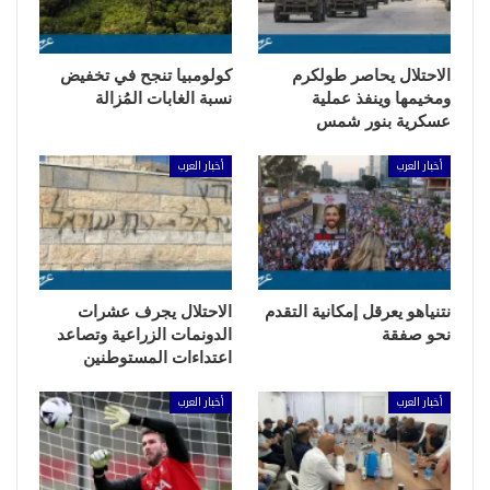
الاحتلال يحاصر طولكرم
كولومبيا تنجح في تخفيض
ومخيمها وينفذ عملية
نسبة الغابات المُزالة
عسكرية بنور شمس
أخبار العرب
أخبار العرب
نتنياهو يعرقل إمكانية التقدم
الاحتلال يجرف عشرات
نحو صفقة
الدونمات الزراعية وتصاعد
اعتداءات المستوطنين
أخبار العرب
أخبار العرب