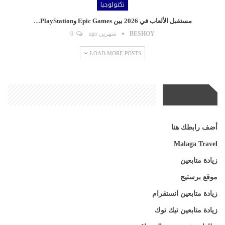
تكنولوجيا
مستقبل الألعاب في 2026 بين Epic Games وPlayStation…
BESHOY
شهرين ago
0
LOAD MORE POSTS
مواقع صديقة
أضف رابطك هنا
Malaga Travel
زيادة متابعين
موقع برستيج
زيادة متابعين انستقرام
زيادة متابعين تيك توك