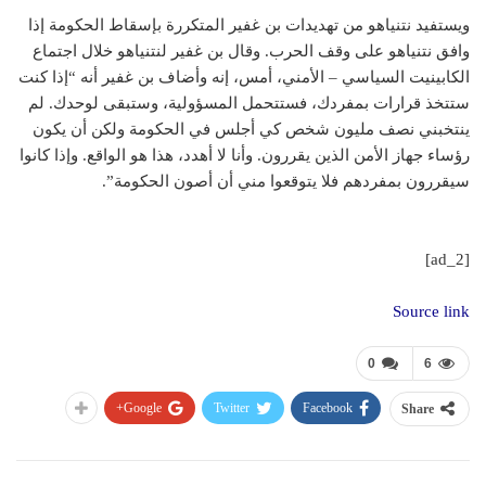
ويستفيد نتنياهو من تهديدات بن غفير المتكررة بإسقاط الحكومة إذا
وافق نتنياهو على وقف الحرب. وقال بن غفير لنتنياهو خلال اجتماع
الكابينيت السياسي – الأمني، أمس، إنه وأضاف بن غفير أنه “إذا كنت
ستتخذ قرارات بمفردك، فستتحمل المسؤولية، وستبقى لوحدك. لم
ينتخبني نصف مليون شخص كي أجلس في الحكومة ولكن أن يكون
رؤساء جهاز الأمن الذين يقررون. وأنا لا أهدد، هذا هو الواقع. وإذا كانوا
سيقررون بمفردهم فلا يتوقعوا مني أن أصون الحكومة”.
[ad_2]
Source link
0
6
Google+
Twitter
Facebook
Share