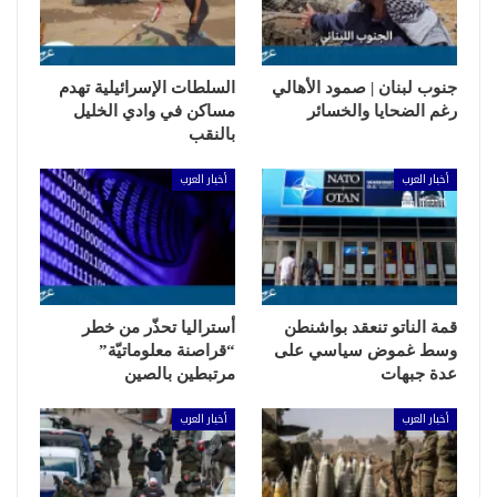
جنوب لبنان | صمود الأهالي
السلطات الإسرائيلية تهدم
رغم الضحايا والخسائر
مساكن في وادي الخليل
بالنقب
أخبار العرب
أخبار العرب
قمة الناتو تنعقد بواشنطن
أستراليا تحذّر من خطر
وسط غموض سياسي على
“قراصنة معلوماتيّة”
عدة جبهات
مرتبطين بالصين
أخبار العرب
أخبار العرب