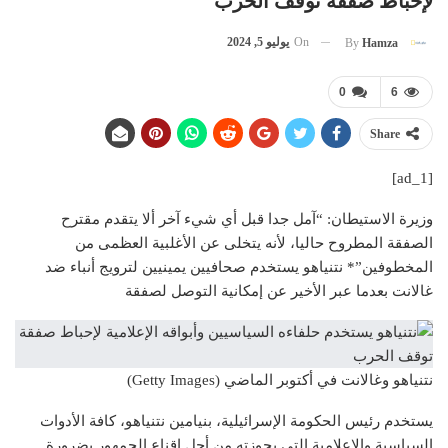
لإحباط صفقة توقف الحرب
On
يوليو 5, 2024
By
Hamza
0
6
Share
[ad_1]
وزيرة الاستيطان: “آمل جدا قبل أي شيء آخر ألا يتقدم مقترح
الصفقة المطروح حاليا، لأنه يتخلى عن الأغلبية العظمى من
المخطوفين”* نتنياهو يستخدم صحافيين يمينيين لترويج أنباء ضد
غالانت بعدما عبر الأخير عن إمكانية التوصل لصفقة
نتنياهو وغالانت في أكتوبر الماضي (Getty Images)
يستخدم رئيس الحكومة الإسرائيلية، بنيامين نتنياهو، كافة الأدوات
السياسية والإعلامية التي بحوزته من أجل إقناع الجمهور بضرورة