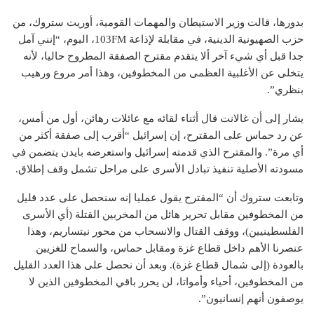
بدورها، قالت وزير الاستيطان والمهمات القومية، أوريت ستروك، من
حزب الصهيونية الدينية، في مقابلة لإذاعة 103FM، اليوم، “إنني آمل
جدا قبل أي شيء آخر ألا يتقدم مقترح الصفقة المطروح حاليا، لأنه
يتخلى عن الأغلبية العظمى من المخطوفين، وهذا أمر مروع ورهيب
بنظري”.
يشار إلى أن غالانت قال أثناء لقائه مع عائلات رهائن، أول من أمس،
عن رد حماس على المقترح، إن إسرائيل “أقرب إلى صفقة أكثر من
أي مرة”. والمقترح الذي قدمته إسرائيل واستعرضه بايدن يتضمن في
مسودته الأصلية تنفيذ تبادل الأسرى على مراحل تشمل وقف إطلاق.
وتابعت ستروك أن “المقترح يقول عمليا إنه سنحصل على عدد قليل
من المخطوفين مقابل تحرير هائل من المخربين القتلة (أي الأسرى
الفلسطينيين)، ووقف القتال والانسحاب من محور نيتساريم، وهذا
عنصرنا الأهم داخل قطاع غزة ومقابل حماس، والسماح للغزيين
بالعودة (إلى شمال قطاع غزة). وبعد أن نحصل على هذا العدد القليل
من المخطوفين، أحياء وأمواتا، لن يحرر باقي المخطوفين الذين لا
يوصفون أنهم إنسانيون”.