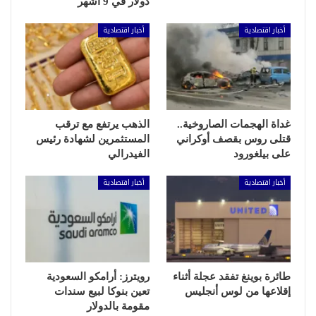
دولار في 9 أشهر
أخبار اقتصادية
أخبار اقتصادية
غداة الهجمات الصاروخية..
الذهب يرتفع مع ترقب
قتلى روس بقصف أوكراني
المستثمرين لشهادة رئيس
على بيلغورود
الفيدرالي
أخبار اقتصادية
أخبار اقتصادية
طائرة بوينغ تفقد عجلة أثناء
رويترز: أرامكو السعودية
إقلاعها من لوس أنجليس
تعين بنوكا لبيع سندات
مقومة بالدولار