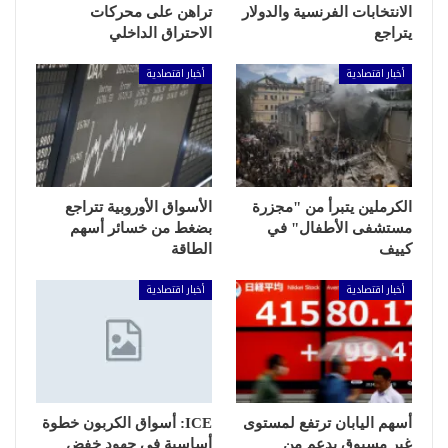
الانتخابات الفرنسية والدولار
تراهن على محركات
يتراجع
الاحتراق الداخلي
أخبار اقتصادية
أخبار اقتصادية
الكرملين يتبرأ من "مجزرة
الأسواق الأوروبية تتراجع
مستشفى الأطفال" في
بضغط من خسائر أسهم
كييف
الطاقة
أخبار اقتصادية
أخبار اقتصادية
أسهم اليابان ترتفع لمستوى
ICE: أسواق الكربون خطوة
غير مسبوق بدعم من
أساسية في جهود خفض