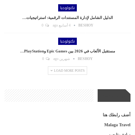
تكنولوجيا
الدليل الشامل لإدارة المستندات الرقمية: استراتيجيات…
BESHOY
4 أسابيع ago
0
تكنولوجيا
مستقبل الألعاب في 2026 بين Epic Games وPlayStation…
BESHOY
شهرين ago
0
LOAD MORE POSTS
مواقع صديقة
أضف رابطك هنا
Malaga Travel
زيادة متابعين