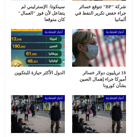
شركة "BP" تتوقع خسائر
سينكوتا: الإسترليني لم
جراء خفض تكرير النفط في
يتفاعل لأن فوز "العمال"
ألمانيا
كان متوقعا
أخبار اقتصادية
أخبار اقتصادية
18 تريليون دولار خسائر
الدول الأكثر حيازة للبتكوين
أميركا جراء إهمال الصين
بشأن كورونا
أخبار اقتصادية
أخبار اقتصادية