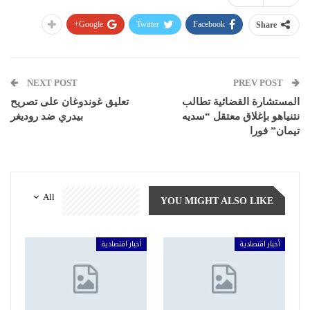
Google+
Twitter
Facebook
Share
NEXT POST
PREV POST
المستشارة القضائية تطالب
تعليق غوندوغان على تصريح
نتنياهو بإغلاق معتقل “سديه
بيدري ضد روديغر
تيمان” فورا
All
YOU MIGHT ALSO LIKE
أخبار اقتصادية
أخبار اقتصادية