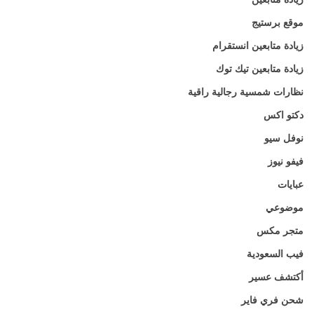
موقع برستيج
زيادة متابعين انستقرام
زيادة متابعين تيك توك
نظارات شمسية رجالية راقية
دكتو اكس
نوفل سيو
فيفو نيوز
عبايات
موضوعي
متجر مكس
فيب السعودية
أكتشف عسير
شحن فري فاير