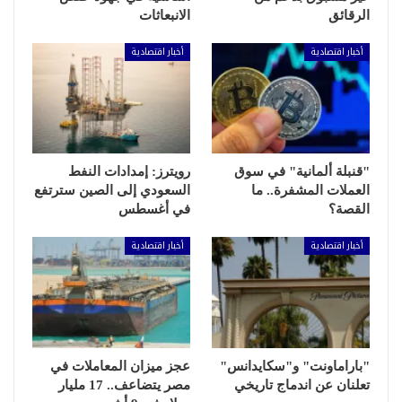
الرقائق
الانبعاثات
أخبار اقتصادية
أخبار اقتصادية
"قنبلة ألمانية" في سوق
رويترز: إمدادات النفط
العملات المشفرة.. ما
السعودي إلى الصين سترتفع
القصة؟
في أغسطس
أخبار اقتصادية
أخبار اقتصادية
"باراماونت" و"سكايدانس"
عجز ميزان المعاملات في
تعلنان عن اندماج تاريخي
مصر يتضاعف.. 17 مليار